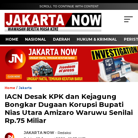
SCROLL TO CONTINUE WITH CONTENT
HOME
NASIONAL
DAERAH
HUKUM & KRIMINAL
PERIS
/
Home
Jakarta
IACN Desak KPK dan Kejagung
Bongkar Dugaan Korupsi Bupati
Nias Utara Amizaro Waruwu Senilai
Rp.75 Miliar
JAKARTA NOW
- Redaksi