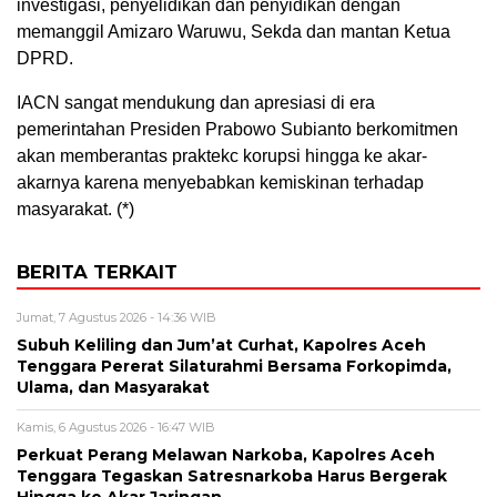
investigasi, penyelidikan dan penyidikan dengan
memanggil Amizaro Waruwu, Sekda dan mantan Ketua
DPRD.
IACN sangat mendukung dan apresiasi di era
pemerintahan Presiden Prabowo Subianto berkomitmen
akan memberantas praktekc korupsi hingga ke akar-
akarnya karena menyebabkan kemiskinan terhadap
masyarakat. (*)
BERITA TERKAIT
Jumat, 7 Agustus 2026 - 14:36 WIB
Subuh Keliling dan Jum’at Curhat, Kapolres Aceh
Tenggara Pererat Silaturahmi Bersama Forkopimda,
Ulama, dan Masyarakat
Kamis, 6 Agustus 2026 - 16:47 WIB
Perkuat Perang Melawan Narkoba, Kapolres Aceh
Tenggara Tegaskan Satresnarkoba Harus Bergerak
Hingga ke Akar Jaringan