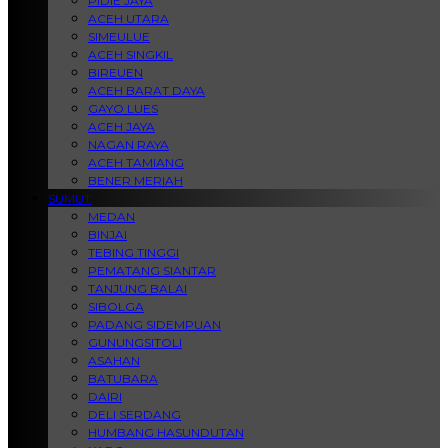
PIDIE JAYA
ACEH UTARA
SIMEULUE
ACEH SINGKIL
BIREUEN
ACEH BARAT DAYA
GAYO LUES
ACEH JAYA
NAGAN RAYA
ACEH TAMIANG
BENER MERIAH
SUMUT
MEDAN
BINJAI
TEBING TINGGI
PEMATANG SIANTAR
TANJUNG BALAI
SIBOLGA
PADANG SIDEMPUAN
GUNUNGSITOLI
ASAHAN
BATUBARA
DAIRI
DELI SERDANG
HUMBANG HASUNDUTAN