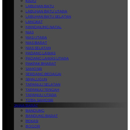
KARO
LABUHAN BATU
LABUHAN BATU UTARA
LABUHAN BATU SELATAN
LANGKAT
MANDAILING NATAL
NIAS
NIAS UTARA
NIAS BARAT
NIAS SELATAN
PADANG LAWAS
PADANG LAWAS UTARA
PAKPAK BHARAT
SAMOSIR
SERDANG BEDAGAI
SIMALUGUN
TAPANULI SELATAN
TAPANULI TENGAH
TAPANULI UTARA
TOBA SAMOSIR
JAWA BARAT
BANDUNG
BANDUNG BARAT
BEKASI
BOGOR