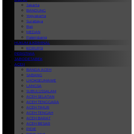
Jakarta
BANDUNG
Yogyakarta
Surabaya
Bali
MEDAN
Palembang
HUKUM & KRIMINAL
KORUPSI
PERISTIWA
JABODETABEK
ACEH
BANDA ACEH
SABANG
LHOKSEUMAWE
LANGSA
SUBULUSSALAM
ACEH SELATAN
ACEH TENGGARA
ACEH TIMUR
ACEH TENGAH
ACEH BARAT
ACEH BESAR
PIDIE