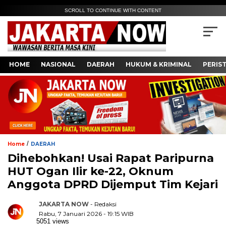
SCROLL TO CONTINUE WITH CONTENT
HOME
NASIONAL
DAERAH
HUKUM & KRIMINAL
PERIS
/
Home
DAERAH
Dihebohkan! Usai Rapat Paripurna
HUT Ogan Ilir ke-22, Oknum
Anggota DPRD Dijemput Tim Kejari
JAKARTA NOW
- Redaksi
Rabu, 7 Januari 2026 - 19:15 WIB
5051 views