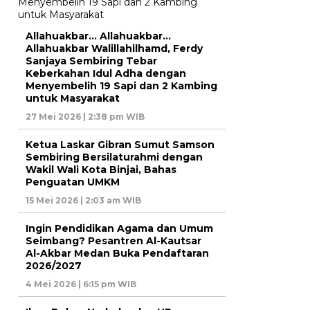
Allahuakbar… Allahuakbar…
Allahuakbar Walillahilhamd, Ferdy
Sanjaya Sembiring Tebar
Keberkahan Idul Adha dengan
Menyembelih 19 Sapi dan 2 Kambing
untuk Masyarakat
27 Mei 2026 | 2:38 pm WIB
Ketua Laskar Gibran Sumut Samson
Sembiring Bersilaturahmi dengan
Wakil Wali Kota Binjai, Bahas
Penguatan UMKM
15 Mei 2026 | 2:03 am WIB
Ingin Pendidikan Agama dan Umum
Seimbang? Pesantren Al-Kautsar
Al-Akbar Medan Buka Pendaftaran
2026/2027
4 Mei 2026 | 6:15 pm WIB