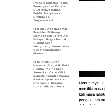
PW GPA Jakarta: Hoaks
Penangkapan Kepala
BGN Menyesatkan
Publik, Masyarakat
Diminta Tak
Terprovokasi
Prof DR Sutan Nasomal :
Presiden Ri Harap
Membangun Kereta Api
Wilayah Bogor Puncak
Cianjur Akan
Mengurangi Kemacetan
Dan Meningkatkan
Ekonomi
Prof. Dr. KH. Sutan
Nasomal, S.H., M.H., Pakar
Hukum Internasional,
Sematkan Gelar CFLE
kepada Kamidi sebagai
Bentuk Apresiasi atas
Menurutnya, UU
Dedikasi di Bidang
Jurnalistik dan Sosial
memiliki masa 
kali masa jabat
pengakhiran ma