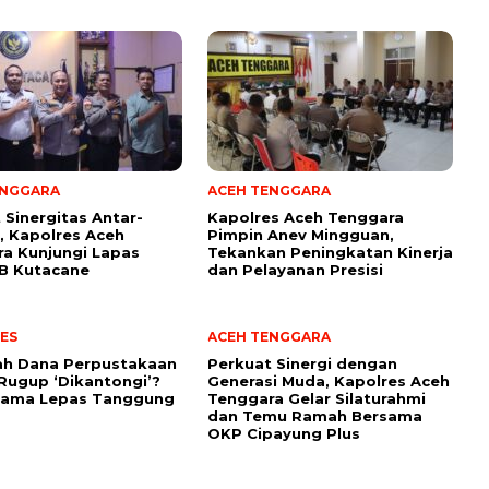
ENGGARA
ACEH TENGGARA
 Sinergitas Antar-
Kapolres Aceh Tenggara
i, Kapolres Aceh
Pimpin Anev Mingguan,
a Kunjungi Lapas
Tekankan Peningkatan Kinerja
I B Kutacane
dan Pelayanan Presisi
ES
ACEH TENGGARA
ah Dana Perpustakaan
Perkuat Sinergi dengan
Rugup ‘Dikantongi’?
Generasi Muda, Kapolres Aceh
Lama Lepas Tanggung
Tenggara Gelar Silaturahmi
dan Temu Ramah Bersama
OKP Cipayung Plus