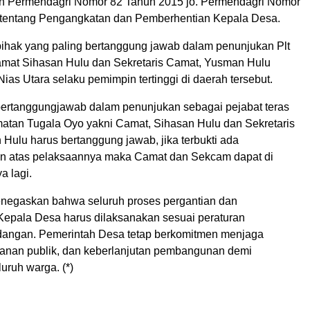
n Permendagri Nomor 82 Tahun 2015 jo. Permendagri Nomor
 tentang Pengangkatan dan Pemberhentian Kepala Desa.
ihak yang paling bertanggung jawab dalam penunjukan Plt
mat Sihasan Hulu dan Sekretaris Camat, Yusman Hulu
Nias Utara selaku pemimpin tertinggi di daerah tersebut.
pertanggungjawab dalam penunjukan sebagai pejabat teras
atan Tugala Oyo yakni Camat, Sihasan Hulu dan Sekretaris
Hulu harus bertanggung jawab, jika terbukti ada
n atas pelaksaannya maka Camat dan Sekcam dapat di
a lagi.
menegaskan bahwa seluruh proses pergantian dan
epala Desa harus dilaksanakan sesuai peraturan
angan. Pemerintah Desa tetap berkomitmen menjaga
layanan publik, dan keberlanjutan pembangunan demi
uruh warga. (*)