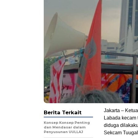
Jakarta – Ketu
Berita Terkait
Labada kecam 
Konsep Konsep Penting
diduga dilakak
dan Mendasar dalam
Penyusunan UULLAJ
Sekcam Tuugala