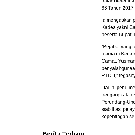
dalam ketentua
66 Tahun 2017
Ia mengaskan p
Kades yakni Ca
beserta Bupati 
“Pejabat yang 
utama di Kecam
Camat, Yusman 
penyalahgunaa
PTDH,” tegasny
Hal ini perlu 
pengangkatan K
Perundang-Und
stabilitas, pe
kepentingan sel
Berita Terbaru