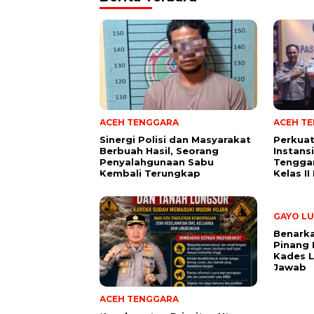
ACEH TENGGARA
ACEH T
Sinergi Polisi dan Masyarakat
Perkuat
Berbuah Hasil, Seorang
Instans
Penyalahgunaan Sabu
Tenggar
Kembali Terungkap
Kelas I
GAYO LU
Benark
Pinang 
Kades 
Jawab
ACEH TENGGARA