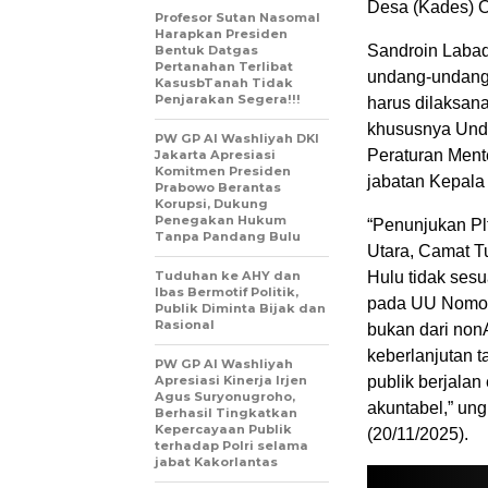
Desa (Kades) O
Profesor Sutan Nasomal
Harapkan Presiden
Sandroin Labad
Bentuk Datgas
Pertanahan Terlibat
undang-undang
KasusbTanah Tidak
Penjarakan Segera!!!
harus dilaksan
khususnya Und
PW GP Al Washliyah DKI
Peraturan Ment
Jakarta Apresiasi
Komitmen Presiden
jabatan Kepala
Prabowo Berantas
Korupsi, Dukung
Penegakan Hukum
“Penunjukan Pl
Tanpa Pandang Bulu
Utara, Camat T
Tuduhan ke AHY dan
Hulu tidak ses
Ibas Bermotif Politik,
pada UU Nomor 
Publik Diminta Bijak dan
Rasional
bukan dari non
keberlanjutan 
PW GP Al Washliyah
Apresiasi Kinerja Irjen
publik berjalan
Agus Suryonugroho,
akuntabel,” un
Berhasil Tingkatkan
Kepercayaan Publik
(20/11/2025).
terhadap Polri selama
jabat Kakorlantas