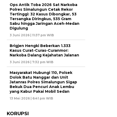
Ops Antik Toba 2026 Sat Narkoba
Polres Simalungun Cetak Rekor
Tertinggi: 32 Kasus Dibongkar, 53
Tersangka Diringkus, 535 Gram
Sabu hingga Jaringan Aceh-Medan
Digulung
3 Juni 2026 | 11:37 pm WIB
Brigjen Hengki Beberkan 1.333
Kasus Curat-Curas-Curanmor:
Narkoba Dalang Kejahatan Jalanan
3 Juni 2026 | 7:32 pm WIB
Masyarakat Hubungi 110, Polsek
Dolok Batu Nanggar dan Unit
Jatanras Polres Simalungun Sigap
Bekuk Dua Pencuri Anak Lembu
yang Kabur Pakai Mobil Sedan
13 Mei 2026 | 6:41 pm WIB
KORUPSI