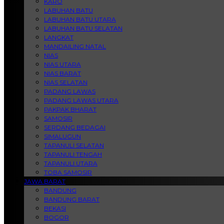
KARO
LABUHAN BATU
LABUHAN BATU UTARA
LABUHAN BATU SELATAN
LANGKAT
MANDAILING NATAL
NIAS
NIAS UTARA
NIAS BARAT
NIAS SELATAN
PADANG LAWAS
PADANG LAWAS UTARA
PAKPAK BHARAT
SAMOSIR
SERDANG BEDAGAI
SIMALUGUN
TAPANULI SELATAN
TAPANULI TENGAH
TAPANULI UTARA
TOBA SAMOSIR
JAWA BARAT
BANDUNG
BANDUNG BARAT
BEKASI
BOGOR