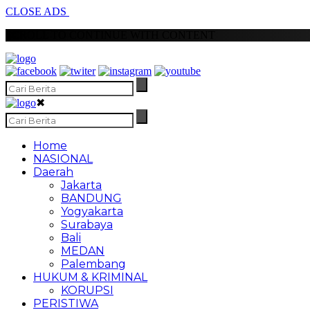
CLOSE ADS
SCROLL TO CONTINUE WITH CONTENT
✖
Home
NASIONAL
Daerah
Jakarta
BANDUNG
Yogyakarta
Surabaya
Bali
MEDAN
Palembang
HUKUM & KRIMINAL
KORUPSI
PERISTIWA