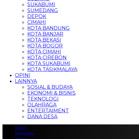
SUKABUMI
SUMEDANG
DEPOK
CIMAHI
KOTA BANDUNG
KOTA BANJAR
KOTA BEKASI
KOTA BOGOR
KOTA CIMAHI
KOTA CIREBON
KOTA SUKABUMI
KOTA TASIKMALAYA
OPINI
LAINNYA
SOSIAL & BUDAYA
EKONOMI & BISNIS
TEKNOLOGI
OLAHRAGA
ENTERTAIMENT
DANA DESA
Home
NASIONAL
Daerah