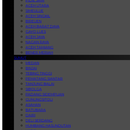
PIDIE JAYA
ACEH UTARA
SIMEULUE
ACEH SINGKIL
BIREUEN
ACEH BARAT DAYA
GAYO LUES
ACEH JAYA
NAGAN RAYA
ACEH TAMIANG
BENER MERIAH
SUMUT
MEDAN
BINJAI
TEBING TINGGI
PEMATANG SIANTAR
TANJUNG BALAI
SIBOLGA
PADANG SIDEMPUAN
GUNUNGSITOLI
ASAHAN
BATUBARA
DAIRI
DELI SERDANG
HUMBANG HASUNDUTAN