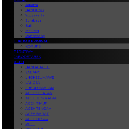
Jakarta
BANDUNG
Yogyakarta
Surabaya
Bali
MEDAN
Palembang
HUKUM & KRIMINAL
KORUPSI
PERISTIWA
JABODETABEK
ACEH
BANDA ACEH
SABANG
LHOKSEUMAWE
LANGSA
SUBULUSSALAM
ACEH SELATAN
ACEH TENGGARA
ACEH TIMUR
ACEH TENGAH
ACEH BARAT
ACEH BESAR
PIDIE