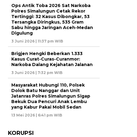
Ops Antik Toba 2026 Sat Narkoba
Polres Simalungun Cetak Rekor
Tertinggi: 32 Kasus Dibongkar, 53
Tersangka Diringkus, 535 Gram
Sabu hingga Jaringan Aceh-Medan
Digulung
3 Juni 2026 | 11:37 pm WIB
Brigjen Hengki Beberkan 1.333
Kasus Curat-Curas-Curanmor:
Narkoba Dalang Kejahatan Jalanan
3 Juni 2026 | 7:32 pm WIB
Masyarakat Hubungi 110, Polsek
Dolok Batu Nanggar dan Unit
Jatanras Polres Simalungun Sigap
Bekuk Dua Pencuri Anak Lembu
yang Kabur Pakai Mobil Sedan
13 Mei 2026 | 6:41 pm WIB
KORUPSI