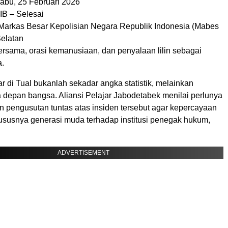
Rabu, 25 Februari 2026
IB – Selesai
 Markas Besar Kepolisian Negara Republik Indonesia (Mabes
Selatan
ersama, orasi kemanusiaan, dan penyalaan lilin sebagai
a.
ar di Tual bukanlah sekadar angka statistik, melainkan
 depan bangsa. Aliansi Pelajar Jabodetabek menilai perlunya
n pengusutan tuntas atas insiden tersebut agar kepercayaan
ususnya generasi muda terhadap institusi penegak hukum,
ADVERTISEMENT