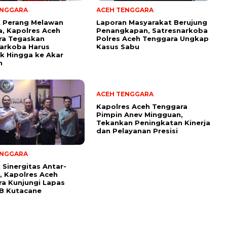
ENGGARA
ACEH TENGGARA
t Perang Melawan
Laporan Masyarakat Berujung
, Kapolres Aceh
Penangkapan, Satresnarkoba
ra Tegaskan
Polres Aceh Tenggara Ungkap
arkoba Harus
Kasus Sabu
k Hingga ke Akar
n
ACEH TENGGARA
Kapolres Aceh Tenggara
Pimpin Anev Mingguan,
Tekankan Peningkatan Kinerja
dan Pelayanan Presisi
ENGGARA
 Sinergitas Antar-
i, Kapolres Aceh
a Kunjungi Lapas
I B Kutacane