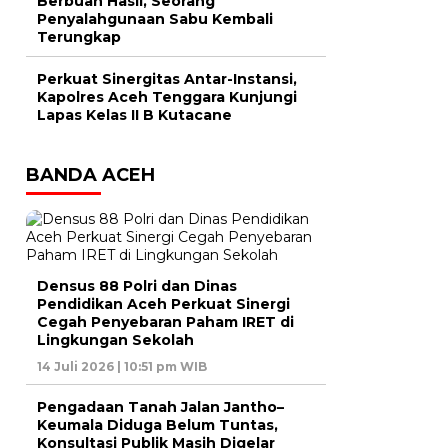
Berbuah Hasil, Seorang
Penyalahgunaan Sabu Kembali
Terungkap
Perkuat Sinergitas Antar-Instansi,
Kapolres Aceh Tenggara Kunjungi
Lapas Kelas II B Kutacane
BANDA ACEH
Densus 88 Polri dan Dinas
Pendidikan Aceh Perkuat Sinergi
Cegah Penyebaran Paham IRET di
Lingkungan Sekolah
14 Juli 2026 | 10:51 pm WIB
Pengadaan Tanah Jalan Jantho–
Keumala Diduga Belum Tuntas,
Konsultasi Publik Masih Digelar