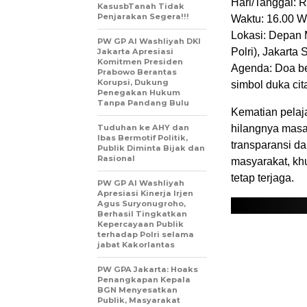
​Hari/Tanggal: 
KasusbTanah Tidak
Penjarakan Segera!!!
​Waktu: 16.00 W
​Lokasi: Depan
PW GP Al Washliyah DKI
Polri), Jakarta 
Jakarta Apresiasi
Komitmen Presiden
​Agenda: Doa b
Prabowo Berantas
Korupsi, Dukung
simbol duka cit
Penegakan Hukum
Tanpa Pandang Bulu
​Kematian pelaj
Tuduhan ke AHY dan
hilangnya masa
Ibas Bermotif Politik,
transparansi da
Publik Diminta Bijak dan
Rasional
masyarakat, kh
tetap terjaga.
PW GP Al Washliyah
Apresiasi Kinerja Irjen
Agus Suryonugroho,
Berhasil Tingkatkan
Kepercayaan Publik
terhadap Polri selama
jabat Kakorlantas
PW GPA Jakarta: Hoaks
Penangkapan Kepala
BGN Menyesatkan
Publik, Masyarakat