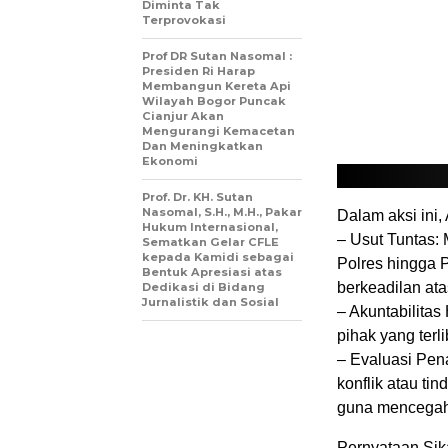
Diminta Tak
Terprovokasi
Prof DR Sutan Nasomal :
Presiden Ri Harap
Membangun Kereta Api
Wilayah Bogor Puncak
Cianjur Akan
Mengurangi Kemacetan
Dan Meningkatkan
Ekonomi
Prof. Dr. KH. Sutan
Nasomal, S.H., M.H., Pakar
​Dalam aksi ini
Hukum Internasional,
– ​Usut Tuntas:
Sematkan Gelar CFLE
kepada Kamidi sebagai
Polres hingga P
Bentuk Apresiasi atas
berkeadilan ata
Dedikasi di Bidang
Jurnalistik dan Sosial
– ​Akuntabilit
pihak yang terli
– ​Evaluasi Pe
konflik atau ti
guna mencegah 
​Pernyataan Si