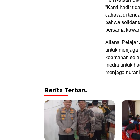
​”Kami hadir t
cahaya di teng
bahwa solidarita
bersama kawan-
Aliansi Pelaja
untuk menjaga k
keamanan sela
media untuk had
menjaga nurani
Berita Terbaru