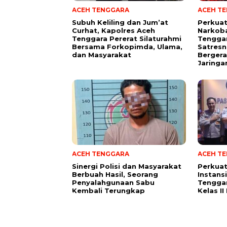
ACEH TENGGARA
ACEH T
Subuh Keliling dan Jum’at
Perkua
Curhat, Kapolres Aceh
Narkoba
Tenggara Pererat Silaturahmi
Tengga
Bersama Forkopimda, Ulama,
Satresn
dan Masyarakat
Bergera
Jaringa
ACEH TENGGARA
ACEH T
Sinergi Polisi dan Masyarakat
Perkuat
Berbuah Hasil, Seorang
Instans
Penyalahgunaan Sabu
Tenggar
Kembali Terungkap
Kelas I