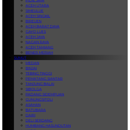
PIDIE JAYA
ACEH UTARA
SIMEULUE
ACEH SINGKIL
BIREUEN
ACEH BARAT DAYA
GAYO LUES
ACEH JAYA
NAGAN RAYA
ACEH TAMIANG
BENER MERIAH
SUMUT
MEDAN
BINJAI
TEBING TINGGI
PEMATANG SIANTAR
TANJUNG BALAI
SIBOLGA
PADANG SIDEMPUAN
GUNUNGSITOLI
ASAHAN
BATUBARA
DAIRI
DELI SERDANG
HUMBANG HASUNDUTAN