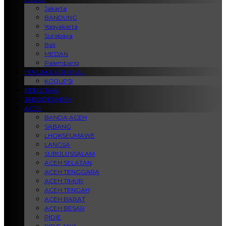
Jakarta
BANDUNG
Yogyakarta
Surabaya
Bali
MEDAN
Palembang
HUKUM & KRIMINAL
KORUPSI
PERISTIWA
JABODETABEK
ACEH
BANDA ACEH
SABANG
LHOKSEUMAWE
LANGSA
SUBULUSSALAM
ACEH SELATAN
ACEH TENGGARA
ACEH TIMUR
ACEH TENGAH
ACEH BARAT
ACEH BESAR
PIDIE