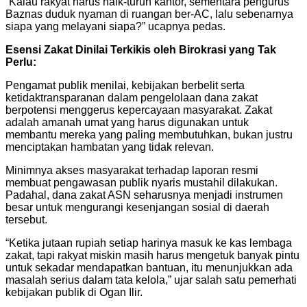
“Kalau rakyat harus naik-turun kantor, sementara pengurus
Baznas duduk nyaman di ruangan ber-AC, lalu sebenarnya
siapa yang melayani siapa?” ucapnya pedas.
Esensi Zakat Dinilai Terkikis oleh Birokrasi yang Tak
Perlu:
Pengamat publik menilai, kebijakan berbelit serta
ketidaktransparanan dalam pengelolaan dana zakat
berpotensi menggerus kepercayaan masyarakat. Zakat
adalah amanah umat yang harus digunakan untuk
membantu mereka yang paling membutuhkan, bukan justru
menciptakan hambatan yang tidak relevan.
Minimnya akses masyarakat terhadap laporan resmi
membuat pengawasan publik nyaris mustahil dilakukan.
Padahal, dana zakat ASN seharusnya menjadi instrumen
besar untuk mengurangi kesenjangan sosial di daerah
tersebut.
“Ketika jutaan rupiah setiap harinya masuk ke kas lembaga
zakat, tapi rakyat miskin masih harus mengetuk banyak pintu
untuk sekadar mendapatkan bantuan, itu menunjukkan ada
masalah serius dalam tata kelola,” ujar salah satu pemerhati
kebijakan publik di Ogan Ilir.