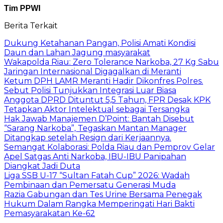
Tim PPWI
Berita Terkait
Dukung Ketahanan Pangan, Polisi Amati Kondisi
Daun dan Lahan Jagung masyarakat
Wakapolda Riau: Zero Tolerance Narkoba, 27 Kg Sabu
Jaringan Internasional Digagalkan di Meranti
Ketum DPH LAMR Meranti Hadir Dikonfres Polres.
Sebut Polisi Tunjukkan Integrasi Luar Biasa
Anggota DPRD Dituntut 5,5 Tahun, FPR Desak KPK
Tetapkan Aktor Intelektual sebagai Tersangka
Hak Jawab Manajemen D’Point: Bantah Disebut
“Sarang Narkoba”, Tegaskan Mantan Manager
Ditangkap setelah Resign dari Kerjaannya.
Semangat Kolaborasi: Polda Riau dan Pemprov Gelar
Apel Satgas Anti Narkoba, IBU-IBU Panipahan
Diangkat Jadi Duta
Liga SSB U-17 “Sultan Fatah Cup” 2026: Wadah
Pembinaan dan Pemersatu Generasi Muda
Razia Gabungan dan Tes Urine Bersama Penegak
Hukum Dalam Rangka Memperingati Hari Bakti
Pemasyarakatan Ke-62