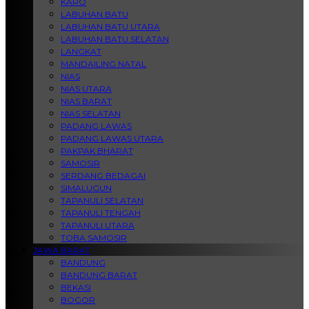
KARO
LABUHAN BATU
LABUHAN BATU UTARA
LABUHAN BATU SELATAN
LANGKAT
MANDAILING NATAL
NIAS
NIAS UTARA
NIAS BARAT
NIAS SELATAN
PADANG LAWAS
PADANG LAWAS UTARA
PAKPAK BHARAT
SAMOSIR
SERDANG BEDAGAI
SIMALUGUN
TAPANULI SELATAN
TAPANULI TENGAH
TAPANULI UTARA
TOBA SAMOSIR
JAWA BARAT
BANDUNG
BANDUNG BARAT
BEKASI
BOGOR