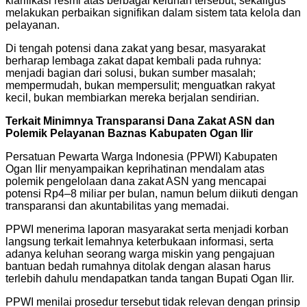
klarifikasi resmi atas berbagai keluhan tersebut, sekaligus
melakukan perbaikan signifikan dalam sistem tata kelola dan
pelayanan.
Di tengah potensi dana zakat yang besar, masyarakat
berharap lembaga zakat dapat kembali pada ruhnya:
menjadi bagian dari solusi, bukan sumber masalah;
mempermudah, bukan mempersulit; menguatkan rakyat
kecil, bukan membiarkan mereka berjalan sendirian.
Terkait Minimnya Transparansi Dana Zakat ASN dan
Polemik Pelayanan Baznas Kabupaten Ogan Ilir
Persatuan Pewarta Warga Indonesia (PPWI) Kabupaten
Ogan Ilir menyampaikan keprihatinan mendalam atas
polemik pengelolaan dana zakat ASN yang mencapai
potensi Rp4–8 miliar per bulan, namun belum diikuti dengan
transparansi dan akuntabilitas yang memadai.
PPWI menerima laporan masyarakat serta menjadi korban
langsung terkait lemahnya keterbukaan informasi, serta
adanya keluhan seorang warga miskin yang pengajuan
bantuan bedah rumahnya ditolak dengan alasan harus
terlebih dahulu mendapatkan tanda tangan Bupati Ogan Ilir.
PPWI menilai prosedur tersebut tidak relevan dengan prinsip