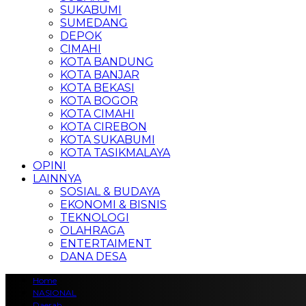
SUKABUMI
SUMEDANG
DEPOK
CIMAHI
KOTA BANDUNG
KOTA BANJAR
KOTA BEKASI
KOTA BOGOR
KOTA CIMAHI
KOTA CIREBON
KOTA SUKABUMI
KOTA TASIKMALAYA
OPINI
LAINNYA
SOSIAL & BUDAYA
EKONOMI & BISNIS
TEKNOLOGI
OLAHRAGA
ENTERTAIMENT
DANA DESA
Home
NASIONAL
Daerah