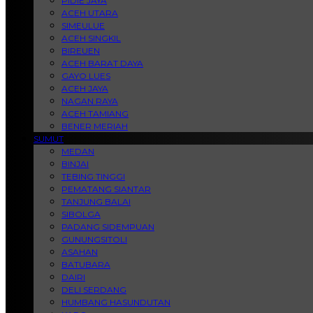
PIDIE JAYA
ACEH UTARA
SIMEULUE
ACEH SINGKIL
BIREUEN
ACEH BARAT DAYA
GAYO LUES
ACEH JAYA
NAGAN RAYA
ACEH TAMIANG
BENER MERIAH
SUMUT
MEDAN
BINJAI
TEBING TINGGI
PEMATANG SIANTAR
TANJUNG BALAI
SIBOLGA
PADANG SIDEMPUAN
GUNUNGSITOLI
ASAHAN
BATUBARA
DAIRI
DELI SERDANG
HUMBANG HASUNDUTAN