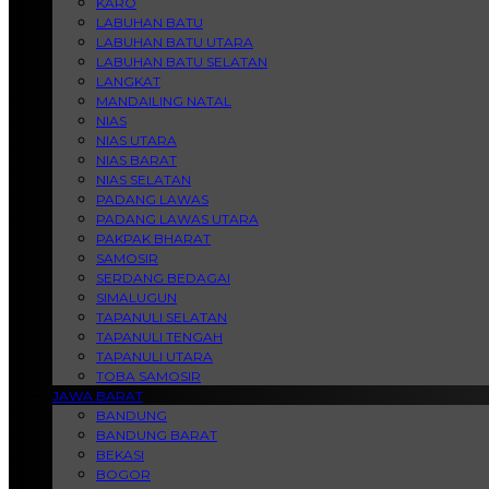
KARO
LABUHAN BATU
LABUHAN BATU UTARA
LABUHAN BATU SELATAN
LANGKAT
MANDAILING NATAL
NIAS
NIAS UTARA
NIAS BARAT
NIAS SELATAN
PADANG LAWAS
PADANG LAWAS UTARA
PAKPAK BHARAT
SAMOSIR
SERDANG BEDAGAI
SIMALUGUN
TAPANULI SELATAN
TAPANULI TENGAH
TAPANULI UTARA
TOBA SAMOSIR
JAWA BARAT
BANDUNG
BANDUNG BARAT
BEKASI
BOGOR