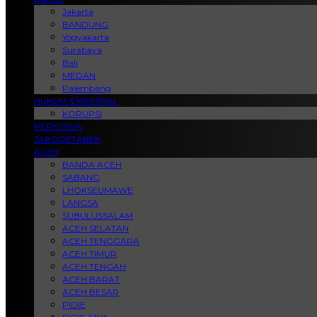
Jakarta
BANDUNG
Yogyakarta
Surabaya
Bali
MEDAN
Palembang
HUKUM & KRIMINAL
KORUPSI
PERISTIWA
JABODETABEK
ACEH
BANDA ACEH
SABANG
LHOKSEUMAWE
LANGSA
SUBULUSSALAM
ACEH SELATAN
ACEH TENGGARA
ACEH TIMUR
ACEH TENGAH
ACEH BARAT
ACEH BESAR
PIDIE