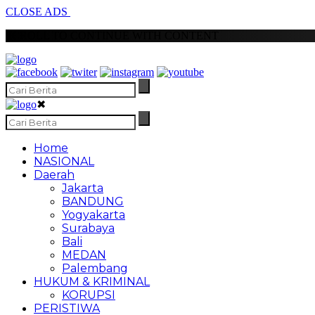
CLOSE ADS
SCROLL TO CONTINUE WITH CONTENT
✖
Home
NASIONAL
Daerah
Jakarta
BANDUNG
Yogyakarta
Surabaya
Bali
MEDAN
Palembang
HUKUM & KRIMINAL
KORUPSI
PERISTIWA