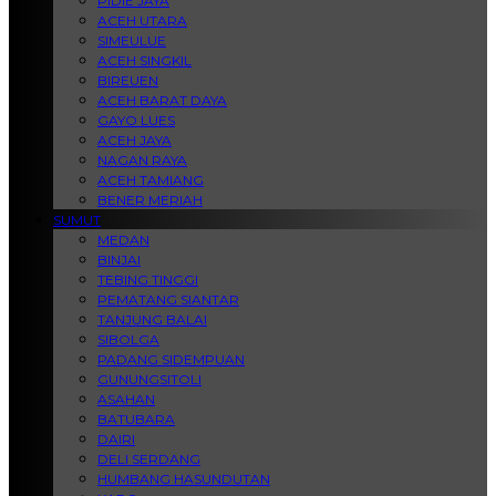
PIDIE JAYA
ACEH UTARA
SIMEULUE
ACEH SINGKIL
BIREUEN
ACEH BARAT DAYA
GAYO LUES
ACEH JAYA
NAGAN RAYA
ACEH TAMIANG
BENER MERIAH
SUMUT
MEDAN
BINJAI
TEBING TINGGI
PEMATANG SIANTAR
TANJUNG BALAI
SIBOLGA
PADANG SIDEMPUAN
GUNUNGSITOLI
ASAHAN
BATUBARA
DAIRI
DELI SERDANG
HUMBANG HASUNDUTAN