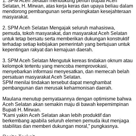
‎1. SPM Aceh Selatan mendukung penuh Bupati Aceh
Selatan, H. Mirwan, atas kerja keras dan upaya beliau dalam
mendorong pembangunan serta peningkatan kesejahteraan
masyarakat.
‎2. SPM Aceh Selatan Mengajak seluruh mahasiswa,
pemuda, tokoh masyarakat, dan masyarakat Aceh Selatan
untuk tetap bersatu serta memberikan dukungan konstruktif
terhadap setiap kebijakan pemerintah yang bertujuan untuk
kepentingan rakyat dan kemajuan daerah.
‎3. SPM Aceh Selatan Mengutuk kereas tindakan oknum atau
kelompok tertentu yang mencoba memprovokasi,
menyebarkan informasi menyesatkan, dan memecah belah
persatuan masyarakat Aceh Selatan.
SPM menilai tindakan tersebut dapat menghambat
pembangunan dan merusak keharmonisan daerah.
‎Maulana menutup pernyataannya dengan optimisme bahwa
Aceh Selatan akan semakin maju di bawah kepemimpinan
Bupati H. Mirwan.
‎“Kami yakin Aceh Selatan akan lebih produktif dan
berkembang apabila seluruh elemen pemuda ikut menjaga
stabilitas dan memberi dukungan moral,” pungkasnya.