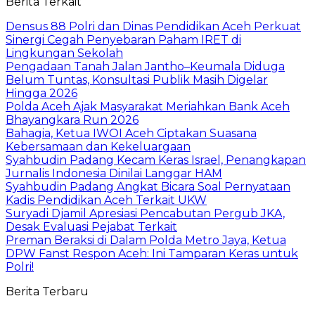
Berita Terkait
Densus 88 Polri dan Dinas Pendidikan Aceh Perkuat
Sinergi Cegah Penyebaran Paham IRET di
Lingkungan Sekolah
Pengadaan Tanah Jalan Jantho–Keumala Diduga
Belum Tuntas, Konsultasi Publik Masih Digelar
Hingga 2026
Polda Aceh Ajak Masyarakat Meriahkan Bank Aceh
Bhayangkara Run 2026
Bahagia, Ketua IWOI Aceh Ciptakan Suasana
Kebersamaan dan Kekeluargaan
Syahbudin Padang Kecam Keras Israel, Penangkapan
Jurnalis Indonesia Dinilai Langgar HAM
Syahbudin Padang Angkat Bicara Soal Pernyataan
Kadis Pendidikan Aceh Terkait UKW
Suryadi Djamil Apresiasi Pencabutan Pergub JKA,
Desak Evaluasi Pejabat Terkait
Preman Beraksi di Dalam Polda Metro Jaya, Ketua
DPW Fanst Respon Aceh: Ini Tamparan Keras untuk
Polri!
Berita Terbaru