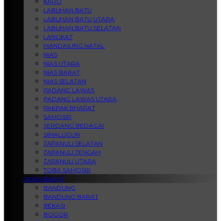
KARO
LABUHAN BATU
LABUHAN BATU UTARA
LABUHAN BATU SELATAN
LANGKAT
MANDAILING NATAL
NIAS
NIAS UTARA
NIAS BARAT
NIAS SELATAN
PADANG LAWAS
PADANG LAWAS UTARA
PAKPAK BHARAT
SAMOSIR
SERDANG BEDAGAI
SIMALUGUN
TAPANULI SELATAN
TAPANULI TENGAH
TAPANULI UTARA
TOBA SAMOSIR
JAWA BARAT
BANDUNG
BANDUNG BARAT
BEKASI
BOGOR