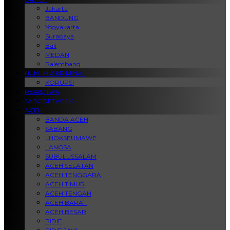
Jakarta
BANDUNG
Yogyakarta
Surabaya
Bali
MEDAN
Palembang
HUKUM & KRIMINAL
KORUPSI
PERISTIWA
JABODETABEK
ACEH
BANDA ACEH
SABANG
LHOKSEUMAWE
LANGSA
SUBULUSSALAM
ACEH SELATAN
ACEH TENGGARA
ACEH TIMUR
ACEH TENGAH
ACEH BARAT
ACEH BESAR
PIDIE