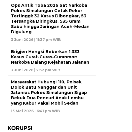
Ops Antik Toba 2026 Sat Narkoba
Polres Simalungun Cetak Rekor
Tertinggi: 32 Kasus Dibongkar, 53
Tersangka Diringkus, 535 Gram
Sabu hingga Jaringan Aceh-Medan
Digulung
3 Juni 2026 | 11:37 pm WIB
Brigjen Hengki Beberkan 1.333
Kasus Curat-Curas-Curanmor:
Narkoba Dalang Kejahatan Jalanan
3 Juni 2026 | 7:32 pm WIB
Masyarakat Hubungi 110, Polsek
Dolok Batu Nanggar dan Unit
Jatanras Polres Simalungun Sigap
Bekuk Dua Pencuri Anak Lembu
yang Kabur Pakai Mobil Sedan
13 Mei 2026 | 6:41 pm WIB
KORUPSI