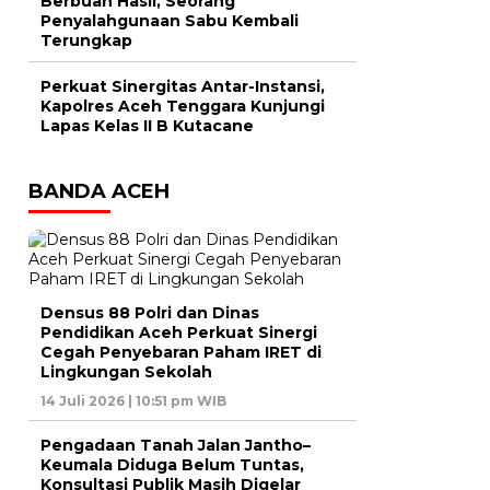
Berbuah Hasil, Seorang
Penyalahgunaan Sabu Kembali
Terungkap
Perkuat Sinergitas Antar-Instansi,
Kapolres Aceh Tenggara Kunjungi
Lapas Kelas II B Kutacane
BANDA ACEH
Densus 88 Polri dan Dinas
Pendidikan Aceh Perkuat Sinergi
Cegah Penyebaran Paham IRET di
Lingkungan Sekolah
14 Juli 2026 | 10:51 pm WIB
Pengadaan Tanah Jalan Jantho–
Keumala Diduga Belum Tuntas,
Konsultasi Publik Masih Digelar