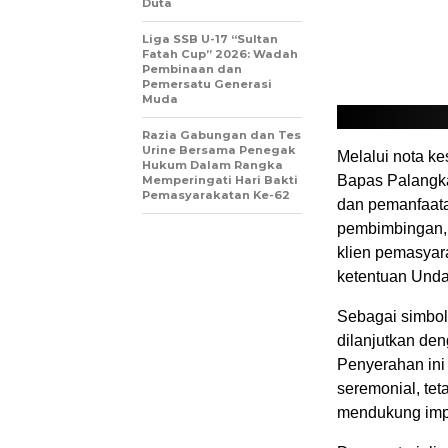
Duta
Liga SSB U-17 “Sultan
Fatah Cup” 2026: Wadah
Pembinaan dan
Pemersatu Generasi
Muda
Razia Gabungan dan Tes
Urine Bersama Penegak
Melalui nota k
Hukum Dalam Rangka
Bapas Palangka
Memperingati Hari Bakti
Pemasyarakatan Ke-62
dan pemanfaat
pembimbingan, 
klien pemasyar
ketentuan Und
Sebagai simbol
dilanjutkan de
Penyerahan ini 
seremonial, te
mendukung impl