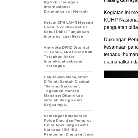
Palangka Raya.
Kg Sabu Jaringan
Internasional
Digagalkan di Meranti
Kegiatan ini m
KUHP Nasional 
Ketum DPH LAMR Meranti
penguatan pidana
Hadir Dikonfres Polres.
Sebut Polisi Tunjukkan
Integrasi Luar Biasa
Dukungan Peme
kesamaan pand
Anggota DPRD Dituntut
5,5 Tahun, FPR Desak KPK
terpadu, human
Tetapkan Aktor
Intelektual sebagai
diamanatkan d
Tersangka
Hak Jawab Manajemen
D’Point: Bantah Disebut
“Sarang Narkoba”,
Tegaskan Mantan
Manager Ditangkap
setelah Resign dari
Kerjaannya.
Semangat Kolaborasi:
Polda Riau dan Pemprov
Gelar Apel Satgas Anti
Narkoba, IBU-IBU
Panipahan Diangkat Jadi