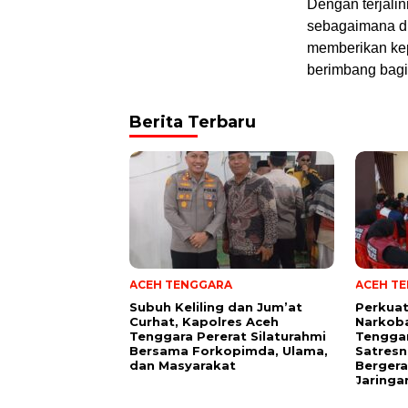
Dengan terjalin
sebagaimana di
memberikan kep
berimbang bagi
Berita Terbaru
ACEH TENGGARA
ACEH T
Subuh Keliling dan Jum’at
Perkua
Curhat, Kapolres Aceh
Narkoba
Tenggara Pererat Silaturahmi
Tengga
Bersama Forkopimda, Ulama,
Satresn
dan Masyarakat
Bergera
Jaringa