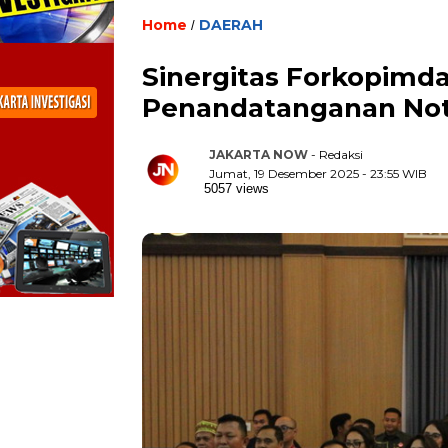
Home
DAERAH
/
Sinergitas Forkopimda
Penandatanganan Not
JAKARTA NOW
- Redaksi
Jumat, 19 Desember 2025 - 23:55 WIB
5057 views