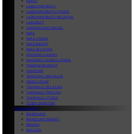
KARO
LABUHAN BATU
LABUHAN BATU UTARA
LABUHAN BATU SELATAN
LANGKAT
MANDAILING NATAL
NIAS
NIAS UTARA
NIAS BARAT
NIAS SELATAN
PADANG LAWAS
PADANG LAWAS UTARA
PAKPAK BHARAT
SAMOSIR
SERDANG BEDAGAI
SIMALUGUN
TAPANULI SELATAN
TAPANULI TENGAH
TAPANULI UTARA
TOBA SAMOSIR
JAWA BARAT
BANDUNG
BANDUNG BARAT
BEKASI
BOGOR