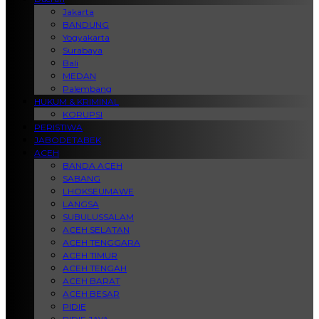
Jakarta
BANDUNG
Yogyakarta
Surabaya
Bali
MEDAN
Palembang
HUKUM & KRIMINAL
KORUPSI
PERISTIWA
JABODETABEK
ACEH
BANDA ACEH
SABANG
LHOKSEUMAWE
LANGSA
SUBULUSSALAM
ACEH SELATAN
ACEH TENGGARA
ACEH TIMUR
ACEH TENGAH
ACEH BARAT
ACEH BESAR
PIDIE