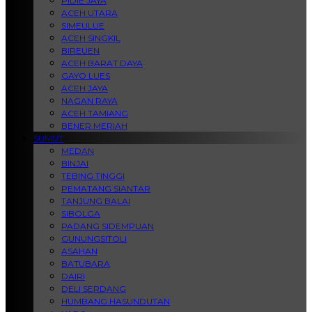
PIDIE JAYA
ACEH UTARA
SIMEULUE
ACEH SINGKIL
BIREUEN
ACEH BARAT DAYA
GAYO LUES
ACEH JAYA
NAGAN RAYA
ACEH TAMIANG
BENER MERIAH
SUMUT
MEDAN
BINJAI
TEBING TINGGI
PEMATANG SIANTAR
TANJUNG BALAI
SIBOLGA
PADANG SIDEMPUAN
GUNUNGSITOLI
ASAHAN
BATUBARA
DAIRI
DELI SERDANG
HUMBANG HASUNDUTAN