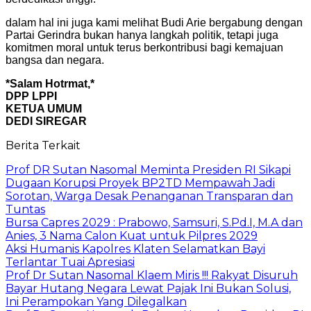
dalam hal ini juga kami melihat Budi Arie bergabung dengan
Partai Gerindra bukan hanya langkah politik, tetapi juga
komitmen moral untuk terus berkontribusi bagi kemajuan
bangsa dan negara.
*Salam Hotrmat,*
DPP LPPI
KETUA UMUM
DEDI SIREGAR
Berita Terkait
Prof DR Sutan Nasomal Meminta Presiden RI Sikapi
Dugaan Korupsi Proyek BP2TD Mempawah Jadi
Sorotan, Warga Desak Penanganan Transparan dan
Tuntas
Bursa Capres 2029 : Prabowo, Samsuri, S.Pd.I, M.A dan
Anies, 3 Nama Calon Kuat untuk Pilpres 2029
Aksi Humanis Kapolres Klaten Selamatkan Bayi
Terlantar Tuai Apresiasi
Prof Dr Sutan Nasomal Klaem Miris !!! Rakyat Disuruh
Bayar Hutang Negara Lewat Pajak Ini Bukan Solusi,
Ini Perampokan Yang Dilegalkan