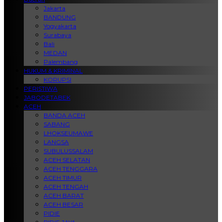
Jakarta
BANDUNG
Yogyakarta
Surabaya
Bali
MEDAN
Palembang
HUKUM & KRIMINAL
KORUPSI
PERISTIWA
JABODETABEK
ACEH
BANDA ACEH
SABANG
LHOKSEUMAWE
LANGSA
SUBULUSSALAM
ACEH SELATAN
ACEH TENGGARA
ACEH TIMUR
ACEH TENGAH
ACEH BARAT
ACEH BESAR
PIDIE