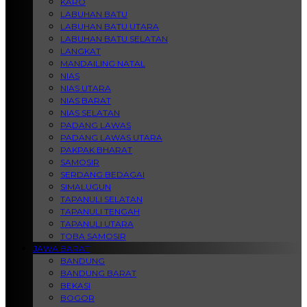
KARO
LABUHAN BATU
LABUHAN BATU UTARA
LABUHAN BATU SELATAN
LANGKAT
MANDAILING NATAL
NIAS
NIAS UTARA
NIAS BARAT
NIAS SELATAN
PADANG LAWAS
PADANG LAWAS UTARA
PAKPAK BHARAT
SAMOSIR
SERDANG BEDAGAI
SIMALUGUN
TAPANULI SELATAN
TAPANULI TENGAH
TAPANULI UTARA
TOBA SAMOSIR
JAWA BARAT
BANDUNG
BANDUNG BARAT
BEKASI
BOGOR