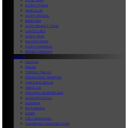
PIDIE JAYA
ACEH UTARA
SIMEULUE
ACEH SINGKIL
BIREUEN
ACEH BARAT DAYA
GAYO LUES
ACEH JAYA
NAGAN RAYA
ACEH TAMIANG
BENER MERIAH
SUMUT
MEDAN
BINJAI
TEBING TINGGI
PEMATANG SIANTAR
TANJUNG BALAI
SIBOLGA
PADANG SIDEMPUAN
GUNUNGSITOLI
ASAHAN
BATUBARA
DAIRI
DELI SERDANG
HUMBANG HASUNDUTAN