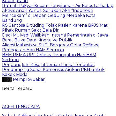
Kebangsaan
Rumah Rakyat Kecam Penyiraman Air Keras terhadap
Aktivis Andri Yunus, Serukan Aksi “Indonesia
Mencekam” di Depan Gedung Merdeka Kota
Bandung
RS Santosa Dituding Tolak Pasien karena BPJS Mati,
Pihak Rumah Sakit Bela Diri
Dedi Mulyadi Wajibkan Instansi Pemerintah di Jawa
Barat Buka Data Kinerja ke Publik
Aliansi Mahasiswa SUCI Bergerak Gelar Refleksi
Peringatan Hari HAM Sedunia
BEM REMA UPI Refleksi Peringatan Hari HAM
Sedunia
Perjuangkan Kesejahteraan Lansia Terlantar,
Pendamping Sosial Kemensos Ajukan PKH untuk
Kakek Mada
Tag :
Pemprov Jabar
Berita Terbaru
ACEH TENGGARA
Subuh Keliling dan Jum’at Curhat, Kapolres Aceh