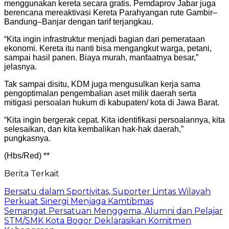
menggunakan kereta secara gratis. Pemdaprov Jabar juga
berencana mereaktivasi Kereta Parahyangan rute Gambir–
Bandung–Banjar dengan tarif terjangkau.
“Kita ingin infrastruktur menjadi bagian dari pemerataan
ekonomi. Kereta itu nanti bisa mengangkut warga, petani,
sampai hasil panen. Biaya murah, manfaatnya besar,”
jelasnya.
Tak sampai disitu, KDM juga mengusulkan kerja sama
pengoptimalan pengembalian aset milik daerah serta
mitigasi persoalan hukum di kabupaten/ kota di Jawa Barat.
“Kita ingin bergerak cepat. Kita identifikasi persoalannya, kita
selesaikan, dan kita kembalikan hak-hak daerah,”
pungkasnya.
(Hbs/Red) **
Berita Terkait
Bersatu dalam Sportivitas, Suporter Lintas Wilayah
Perkuat Sinergi Menjaga Kamtibmas
Semangat Persatuan Menggema, Alumni dan Pelajar
STM/SMK Kota Bogor Deklarasikan Komitmen