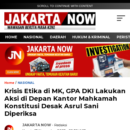
SCROLL TO CONTINUE WITH CONTENT
HOME
NASIONAL
DAERAH
HUKUM & KRIMINAL
PERIS
/
Home
NASIONAL
Krisis Etika di MK, GPA DKI Lakukan
Aksi di Depan Kantor Mahkamah
Konstitusi Desak Asrul Sani
Diperiksa
JAKARTA NOW
- Redaksi