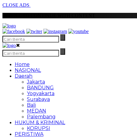
CLOSE ADS
SCROLL TO CONTINUE WITH CONTENT
✖
Home
NASIONAL
Daerah
Jakarta
BANDUNG
Yogyakarta
Surabaya
Bali
MEDAN
Palembang
HUKUM & KRIMINAL
KORUPSI
PERISTIWA