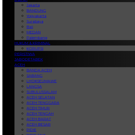
Jakarta
BANDUNG
Yogyakarta
Surabaya
Bali
MEDAN
Palembang
HUKUM & KRIMINAL
KORUPSI
PERISTIWA
JABODETABEK
ACEH
BANDA ACEH
SABANG
LHOKSEUMAWE
LANGSA
SUBULUSSALAM
ACEH SELATAN
ACEH TENGGARA
ACEH TIMUR
ACEH TENGAH
ACEH BARAT
ACEH BESAR
PIDIE