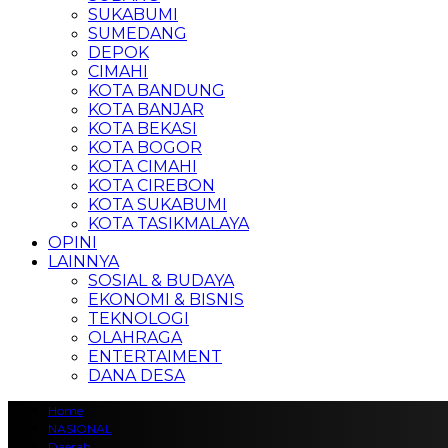
SUKABUMI
SUMEDANG
DEPOK
CIMAHI
KOTA BANDUNG
KOTA BANJAR
KOTA BEKASI
KOTA BOGOR
KOTA CIMAHI
KOTA CIREBON
KOTA SUKABUMI
KOTA TASIKMALAYA
OPINI
LAINNYA
SOSIAL & BUDAYA
EKONOMI & BISNIS
TEKNOLOGI
OLAHRAGA
ENTERTAIMENT
DANA DESA
Home
NASIONAL
Daerah