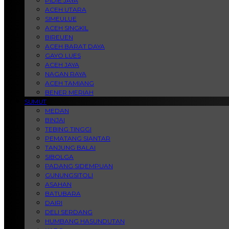
PIDIE JAYA
ACEH UTARA
SIMEULUE
ACEH SINGKIL
BIREUEN
ACEH BARAT DAYA
GAYO LUES
ACEH JAYA
NAGAN RAYA
ACEH TAMIANG
BENER MERIAH
SUMUT
MEDAN
BINJAI
TEBING TINGGI
PEMATANG SIANTAR
TANJUNG BALAI
SIBOLGA
PADANG SIDEMPUAN
GUNUNGSITOLI
ASAHAN
BATUBARA
DAIRI
DELI SERDANG
HUMBANG HASUNDUTAN