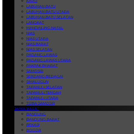
KARO
LABUHAN BATU
LABUHAN BATU UTARA
LABUHAN BATU SELATAN
LANGKAT
MANDAILING NATAL
NIAS
NIAS UTARA
NIAS BARAT
NIAS SELATAN
PADANG LAWAS
PADANG LAWAS UTARA
PAKPAK BHARAT
SAMOSIR
SERDANG BEDAGAI
SIMALUGUN
TAPANULI SELATAN
TAPANULI TENGAH
TAPANULI UTARA
TOBA SAMOSIR
JAWA BARAT
BANDUNG
BANDUNG BARAT
BEKASI
BOGOR