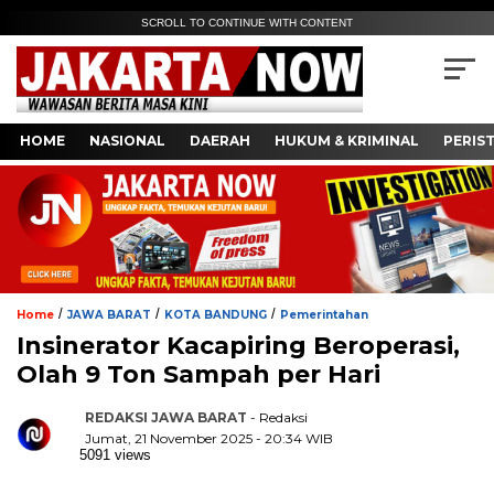
SCROLL TO CONTINUE WITH CONTENT
HOME
NASIONAL
DAERAH
HUKUM & KRIMINAL
PERIS
/
/
/
Home
JAWA BARAT
KOTA BANDUNG
Pemerintahan
Insinerator Kacapiring Beroperasi,
Olah 9 Ton Sampah per Hari
REDAKSI JAWA BARAT
- Redaksi
Jumat, 21 November 2025 - 20:34 WIB
5091 views