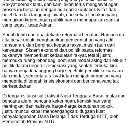
Rakyat berhak tahu, dan kami akan terus mengawal agar
proses ini berjalan dengan adil dan akuntabel. Kita tidak
boleh lari dari tanggung jawab, dan setiap tindakan yang
merugikan kepentingan publik harus mendapatkan sanksi
yang tegas,” ucap Adnan.
Sudah lebih dari dua dekade reformasi berjalan. Namun cita-
cita besar untuk menghadirkan pemerintahan yang adil,
transparan, dan berpihak kepada rakyat masih jauh dari
kenyataan. Sistem ekonomi dan politik pasca reformasi
bukannya memperkuat kedaulatan rakyat, tetapi justru
membuka ruang lebar bagi dominasi modal asing dan elit-elit
politik dalam negeri. Demokrasi yang seolah terbuka kini
hanya menjadi panggung bagi segelintir pemilik kekuasaan
dan modal, sementara rakyat tetap menjadi penonton yang
menderita di tengah krisis ekonomi dan bencana yang tak
berkesudahan.
Di tengah situasi sulit rakyat Nusa Tenggara Barat, mulai dari
bencana alam, bencana kekeringan, kemiskinan yang
meningkat, dan naiknya harga-harga kebutuhan pokok,
justru muncul kabar mencengangkan: dugaan kuat
penyalahgunaan Dana Belanja Tidak Terduga (BTT) oleh
Pemerintah Provinsi NTB.