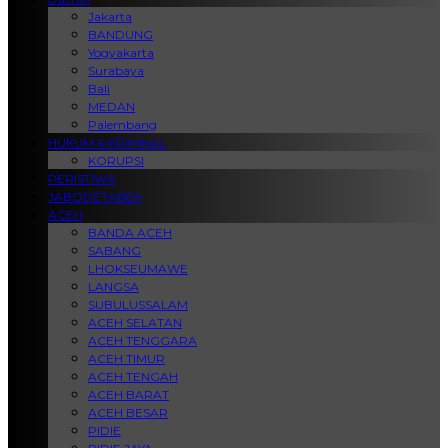
Jakarta
BANDUNG
Yogyakarta
Surabaya
Bali
MEDAN
Palembang
HUKUM & KRIMINAL
KORUPSI
PERISTIWA
JABODETABEK
ACEH
BANDA ACEH
SABANG
LHOKSEUMAWE
LANGSA
SUBULUSSALAM
ACEH SELATAN
ACEH TENGGARA
ACEH TIMUR
ACEH TENGAH
ACEH BARAT
ACEH BESAR
PIDIE