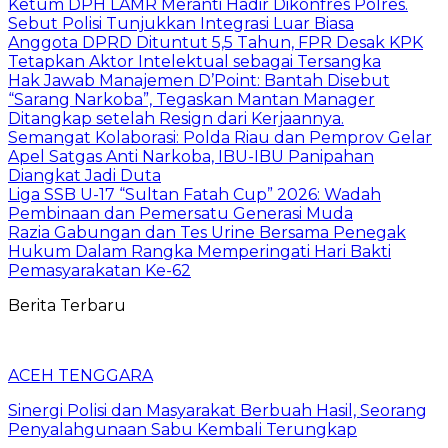
Ketum DPH LAMR Meranti Hadir Dikonfres Polres.
Sebut Polisi Tunjukkan Integrasi Luar Biasa
Anggota DPRD Dituntut 5,5 Tahun, FPR Desak KPK
Tetapkan Aktor Intelektual sebagai Tersangka
Hak Jawab Manajemen D’Point: Bantah Disebut
“Sarang Narkoba”, Tegaskan Mantan Manager
Ditangkap setelah Resign dari Kerjaannya.
Semangat Kolaborasi: Polda Riau dan Pemprov Gelar
Apel Satgas Anti Narkoba, IBU-IBU Panipahan
Diangkat Jadi Duta
Liga SSB U-17 “Sultan Fatah Cup” 2026: Wadah
Pembinaan dan Pemersatu Generasi Muda
Razia Gabungan dan Tes Urine Bersama Penegak
Hukum Dalam Rangka Memperingati Hari Bakti
Pemasyarakatan Ke-62
Berita Terbaru
ACEH TENGGARA
Sinergi Polisi dan Masyarakat Berbuah Hasil, Seorang
Penyalahgunaan Sabu Kembali Terungkap