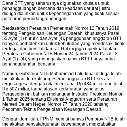
Dana BTT yang seharusnya digunakan khusus untuk
penanggulangan bencana dan keadaan darurat justru
diduga dialihkan untuk kepentingan lain yang tidak sesuai
peraturan perundang-undangan.
Berdasarkan Peraturan Pemerintah Nomor 12 Tahun 2019
tentang Pengelolaan Keuangan Daerah, khususnya Pasal
55 Ayat (1) huruf c dan Ayat (4), penggunaan anggaran BTT
hanya diperbolehkan untuk kebutuhan yang mendesak, tidak
terduga, dan bersifat darurat. Hal ini juga diperkuat dalam
Peraturan Gubernur NTB Nomor 24 Tahun 2024 Pasal 13
Ayat (1)–(4), yang menegaskan bahwa BTT hanya untuk
penanggulangan bencana.
Namun, Gubernur NTB Muhammad Lalu Iqbal diduga telah
melakukan dua kali pergeseran anggaran BTT secara
tergesa-gesa dengan nilai mencapai Rp 484 miliar dari total
Rp 507 miliar, tanpa alasan kedaruratan yang jelas.
Pergeseran ini bahkan melanggar Instruksi Presiden Nomor
1 Tahun 2025 tentang Efisiensi Anggaran serta Peraturan
Menteri Dalam Negeri Nomor 77 Tahun 2020 tentang
Pedoman Teknis Pengelolaan Keuangan Daerah.
Dengan demikian, FPNM menilai bahwa Pemprov NTB telah
melakukan penyalahgunaan kewenangan, mengabaikan