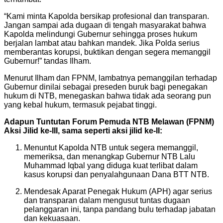
“Kami minta Kapolda bersikap profesional dan transparan.
Jangan sampai ada dugaan di tengah masyarakat bahwa
Kapolda melindungi Gubernur sehingga proses hukum
berjalan lambat atau bahkan mandek. Jika Polda serius
memberantas korupsi, buktikan dengan segera memanggil
Gubernur!” tandas Ilham.
Menurut Ilham dan FPNM, lambatnya pemanggilan terhadap
Gubernur dinilai sebagai preseden buruk bagi penegakan
hukum di NTB, menegaskan bahwa tidak ada seorang pun
yang kebal hukum, termasuk pejabat tinggi.
Adapun Tuntutan Forum Pemuda NTB Melawan (FPNM)
Aksi Jilid ke-III, sama seperti aksi jilid ke-II:
Menuntut Kapolda NTB untuk segera memanggil,
memeriksa, dan menangkap Gubernur NTB Lalu
Muhammad Iqbal yang diduga kuat terlibat dalam
kasus korupsi dan penyalahgunaan Dana BTT NTB.
Mendesak Aparat Penegak Hukum (APH) agar serius
dan transparan dalam mengusut tuntas dugaan
pelanggaran ini, tanpa pandang bulu terhadap jabatan
dan kekuasaan.