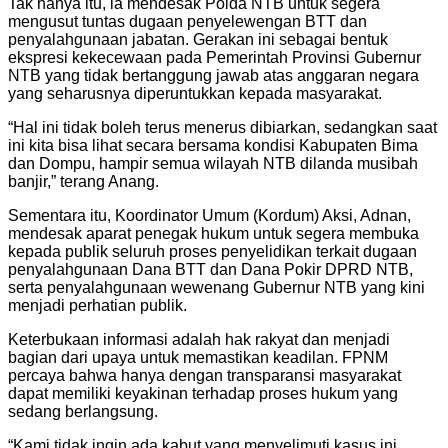
Tak hanya itu, ia mendesak Polda NTB untuk segera
mengusut tuntas dugaan penyelewengan BTT dan
penyalahgunaan jabatan. Gerakan ini sebagai bentuk
ekspresi kekecewaan pada Pemerintah Provinsi Gubernur
NTB yang tidak bertanggung jawab atas anggaran negara
yang seharusnya diperuntukkan kepada masyarakat.
“Hal ini tidak boleh terus menerus dibiarkan, sedangkan saat
ini kita bisa lihat secara bersama kondisi Kabupaten Bima
dan Dompu, hampir semua wilayah NTB dilanda musibah
banjir,” terang Anang.
Sementara itu, Koordinator Umum (Kordum) Aksi, Adnan,
mendesak aparat penegak hukum untuk segera membuka
kepada publik seluruh proses penyelidikan terkait dugaan
penyalahgunaan Dana BTT dan Dana Pokir DPRD NTB,
serta penyalahgunaan wewenang Gubernur NTB yang kini
menjadi perhatian publik.
Keterbukaan informasi adalah hak rakyat dan menjadi
bagian dari upaya untuk memastikan keadilan. FPNM
percaya bahwa hanya dengan transparansi masyarakat
dapat memiliki keyakinan terhadap proses hukum yang
sedang berlangsung.
“Kami tidak ingin ada kabut yang menyelimuti kasus ini.