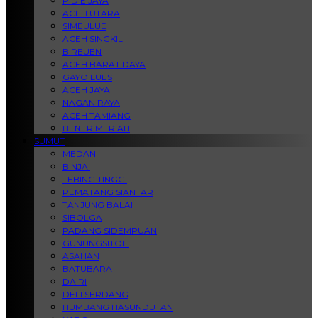
PIDIE JAYA
ACEH UTARA
SIMEULUE
ACEH SINGKIL
BIREUEN
ACEH BARAT DAYA
GAYO LUES
ACEH JAYA
NAGAN RAYA
ACEH TAMIANG
BENER MERIAH
SUMUT
MEDAN
BINJAI
TEBING TINGGI
PEMATANG SIANTAR
TANJUNG BALAI
SIBOLGA
PADANG SIDEMPUAN
GUNUNGSITOLI
ASAHAN
BATUBARA
DAIRI
DELI SERDANG
HUMBANG HASUNDUTAN