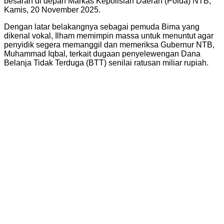
besaran di depan Markas Kepolisian Daerah (Polda) NTB,
Kamis, 20 November 2025.
Dengan latar belakangnya sebagai pemuda Bima yang
dikenal vokal, Ilham memimpin massa untuk menuntut agar
penyidik segera memanggil dan memeriksa Gubernur NTB,
Muhammad Iqbal, terkait dugaan penyelewengan Dana
Belanja Tidak Terduga (BTT) senilai ratusan miliar rupiah.