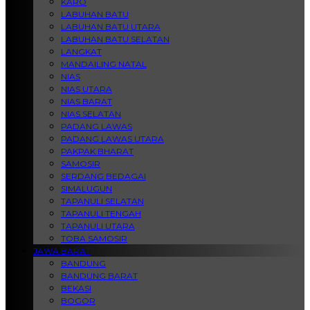
KARO
LABUHAN BATU
LABUHAN BATU UTARA
LABUHAN BATU SELATAN
LANGKAT
MANDAILING NATAL
NIAS
NIAS UTARA
NIAS BARAT
NIAS SELATAN
PADANG LAWAS
PADANG LAWAS UTARA
PAKPAK BHARAT
SAMOSIR
SERDANG BEDAGAI
SIMALUGUN
TAPANULI SELATAN
TAPANULI TENGAH
TAPANULI UTARA
TOBA SAMOSIR
JAWA BARAT
BANDUNG
BANDUNG BARAT
BEKASI
BOGOR