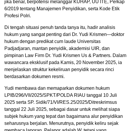
jika benar, berpotensi melanggar KUHAP, UU ITE, Perkap
6/2019 tentang Manajemen Penyidikan, serta Kode Etik
Profesi Polri.
Di tengah situasi penuh tanda tanya itu, hadir analisis
hukum yang sangat penting dari Dr. Yudi Krismen—doktor
hukum dengan predikat cum laude Universitas
Padjadjaran, mantan penyidik, akademisi UIR, dan
pimpinan Law Firm Dr. Yudi Krismen Us & Partners. Dalam
wawancara eksklusif pada Kamis, 20 November 2025, ia
menjelaskan struktur kekeliruan penyidik secara rinci
berdasarkan dokumen resmi.
Yudi membawa dan memaparkan dokumen hukum
LPIB/296/VII/2025/SPKT/POLDA RIAU tanggal 10 Juli
2025 serta SP. Sidik/71/VI/RES.25/2025/Ditreskrimsus
tanggal 22 Juli 2025, sebagai dasar untuk melihat siapa
subjek hukum yang tepat dan bagaimana alur penyidikan
seharusnya berjalan. Menurutnya, penyidik keliru sejak
membaca laporan. Pelapor adalah W, tetapi yang