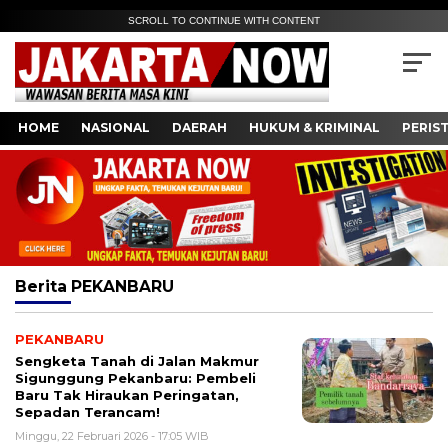
SCROLL TO CONTINUE WITH CONTENT
HOME
NASIONAL
DAERAH
HUKUM & KRIMINAL
PERIS
Berita
PEKANBARU
PEKANBARU
Sengketa Tanah di Jalan Makmur
Sigunggung Pekanbaru: Pembeli
Baru Tak Hiraukan Peringatan,
Sepadan Terancam!
Minggu, 22 Februari 2026 - 17:05 WIB