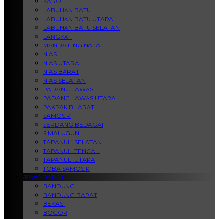
KARO
LABUHAN BATU
LABUHAN BATU UTARA
LABUHAN BATU SELATAN
LANGKAT
MANDAILING NATAL
NIAS
NIAS UTARA
NIAS BARAT
NIAS SELATAN
PADANG LAWAS
PADANG LAWAS UTARA
PAKPAK BHARAT
SAMOSIR
SERDANG BEDAGAI
SIMALUGUN
TAPANULI SELATAN
TAPANULI TENGAH
TAPANULI UTARA
TOBA SAMOSIR
JAWA BARAT
BANDUNG
BANDUNG BARAT
BEKASI
BOGOR