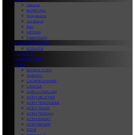
Jakarta
BANDUNG
Yogyakarta
Surabaya
Bali
MEDAN
Palembang
HUKUM & KRIMINAL
KORUPSI
PERISTIWA
JABODETABEK
ACEH
BANDA ACEH
SABANG
LHOKSEUMAWE
LANGSA
SUBULUSSALAM
ACEH SELATAN
ACEH TENGGARA
ACEH TIMUR
ACEH TENGAH
ACEH BARAT
ACEH BESAR
PIDIE