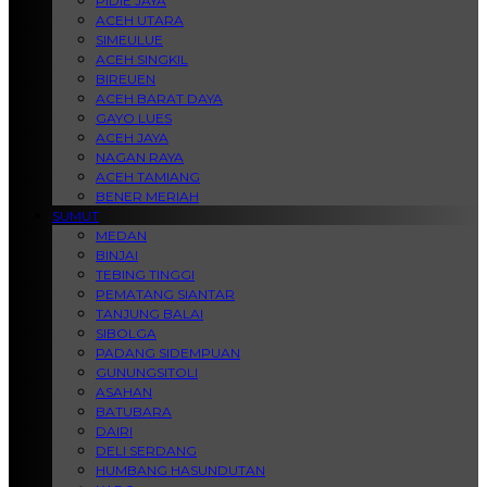
PIDIE JAYA
ACEH UTARA
SIMEULUE
ACEH SINGKIL
BIREUEN
ACEH BARAT DAYA
GAYO LUES
ACEH JAYA
NAGAN RAYA
ACEH TAMIANG
BENER MERIAH
SUMUT
MEDAN
BINJAI
TEBING TINGGI
PEMATANG SIANTAR
TANJUNG BALAI
SIBOLGA
PADANG SIDEMPUAN
GUNUNGSITOLI
ASAHAN
BATUBARA
DAIRI
DELI SERDANG
HUMBANG HASUNDUTAN