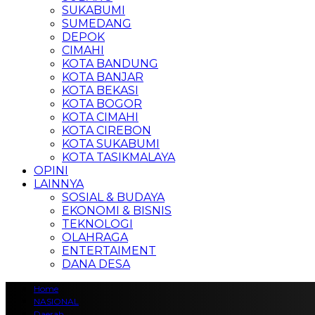
SUKABUMI
SUMEDANG
DEPOK
CIMAHI
KOTA BANDUNG
KOTA BANJAR
KOTA BEKASI
KOTA BOGOR
KOTA CIMAHI
KOTA CIREBON
KOTA SUKABUMI
KOTA TASIKMALAYA
OPINI
LAINNYA
SOSIAL & BUDAYA
EKONOMI & BISNIS
TEKNOLOGI
OLAHRAGA
ENTERTAIMENT
DANA DESA
Home
NASIONAL
Daerah