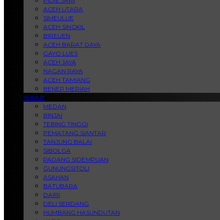
PIDIE JAYA
ACEH UTARA
SIMEULUE
ACEH SINGKIL
BIREUEN
ACEH BARAT DAYA
GAYO LUES
ACEH JAYA
NAGAN RAYA
ACEH TAMIANG
BENER MERIAH
SUMUT
MEDAN
BINJAI
TEBING TINGGI
PEMATANG SIANTAR
TANJUNG BALAI
SIBOLGA
PADANG SIDEMPUAN
GUNUNGSITOLI
ASAHAN
BATUBARA
DAIRI
DELI SERDANG
HUMBANG HASUNDUTAN