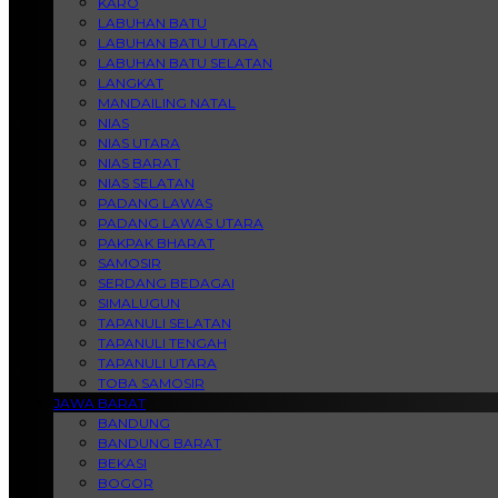
KARO
LABUHAN BATU
LABUHAN BATU UTARA
LABUHAN BATU SELATAN
LANGKAT
MANDAILING NATAL
NIAS
NIAS UTARA
NIAS BARAT
NIAS SELATAN
PADANG LAWAS
PADANG LAWAS UTARA
PAKPAK BHARAT
SAMOSIR
SERDANG BEDAGAI
SIMALUGUN
TAPANULI SELATAN
TAPANULI TENGAH
TAPANULI UTARA
TOBA SAMOSIR
JAWA BARAT
BANDUNG
BANDUNG BARAT
BEKASI
BOGOR