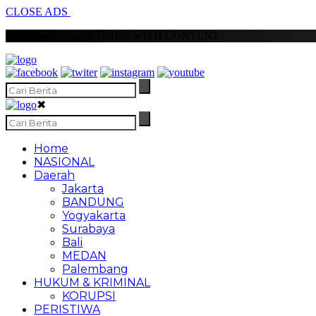
CLOSE ADS
SCROLL TO CONTINUE WITH CONTENT
✖
Home
NASIONAL
Daerah
Jakarta
BANDUNG
Yogyakarta
Surabaya
Bali
MEDAN
Palembang
HUKUM & KRIMINAL
KORUPSI
PERISTIWA