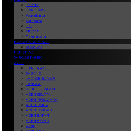
Jakarta
BANDUNG
Yogyakarta
Surabaya
Bali
MEDAN
Palembang
HUKUM & KRIMINAL
KORUPSI
PERISTIWA
JABODETABEK
ACEH
BANDA ACEH
SABANG
LHOKSEUMAWE
LANGSA
SUBULUSSALAM
ACEH SELATAN
ACEH TENGGARA
ACEH TIMUR
ACEH TENGAH
ACEH BARAT
ACEH BESAR
PIDIE