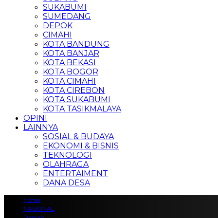
SUKABUMI
SUMEDANG
DEPOK
CIMAHI
KOTA BANDUNG
KOTA BANJAR
KOTA BEKASI
KOTA BOGOR
KOTA CIMAHI
KOTA CIREBON
KOTA SUKABUMI
KOTA TASIKMALAYA
OPINI
LAINNYA
SOSIAL & BUDAYA
EKONOMI & BISNIS
TEKNOLOGI
OLAHRAGA
ENTERTAIMENT
DANA DESA
Home
NASIONAL
Daerah