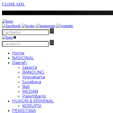
CLOSE ADS
SCROLL TO CONTINUE WITH CONTENT
✖
Home
NASIONAL
Daerah
Jakarta
BANDUNG
Yogyakarta
Surabaya
Bali
MEDAN
Palembang
HUKUM & KRIMINAL
KORUPSI
PERISTIWA