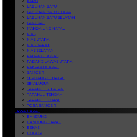
KARO
LABUHAN BATU
LABUHAN BATU UTARA
LABUHAN BATU SELATAN
LANGKAT
MANDAILING NATAL
NIAS
NIAS UTARA
NIAS BARAT
NIAS SELATAN
PADANG LAWAS
PADANG LAWAS UTARA
PAKPAK BHARAT
SAMOSIR
SERDANG BEDAGAI
SIMALUGUN
TAPANULI SELATAN
TAPANULI TENGAH
TAPANULI UTARA
TOBA SAMOSIR
JAWA BARAT
BANDUNG
BANDUNG BARAT
BEKASI
BOGOR