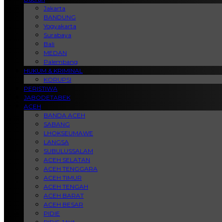
Jakarta
BANDUNG
Yogyakarta
Surabaya
Bali
MEDAN
Palembang
HUKUM & KRIMINAL
KORUPSI
PERISTIWA
JABODETABEK
ACEH
BANDA ACEH
SABANG
LHOKSEUMAWE
LANGSA
SUBULUSSALAM
ACEH SELATAN
ACEH TENGGARA
ACEH TIMUR
ACEH TENGAH
ACEH BARAT
ACEH BESAR
PIDIE