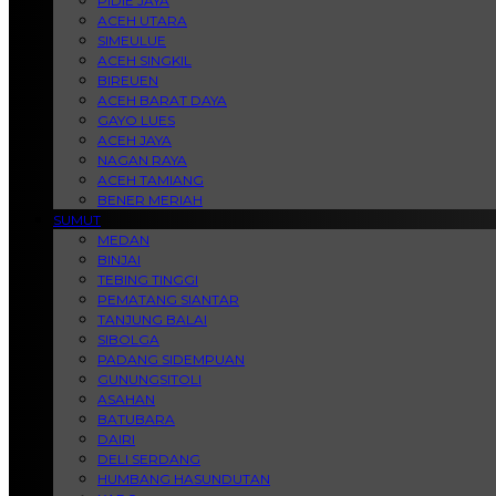
PIDIE JAYA
ACEH UTARA
SIMEULUE
ACEH SINGKIL
BIREUEN
ACEH BARAT DAYA
GAYO LUES
ACEH JAYA
NAGAN RAYA
ACEH TAMIANG
BENER MERIAH
SUMUT
MEDAN
BINJAI
TEBING TINGGI
PEMATANG SIANTAR
TANJUNG BALAI
SIBOLGA
PADANG SIDEMPUAN
GUNUNGSITOLI
ASAHAN
BATUBARA
DAIRI
DELI SERDANG
HUMBANG HASUNDUTAN