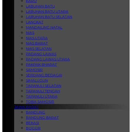
KARO
LABUHAN BATU
LABUHAN BATU UTARA
LABUHAN BATU SELATAN
LANGKAT
MANDAILING NATAL
NIAS
NIAS UTARA
NIAS BARAT
NIAS SELATAN
PADANG LAWAS
PADANG LAWAS UTARA
PAKPAK BHARAT
SAMOSIR
SERDANG BEDAGAI
SIMALUGUN
TAPANULI SELATAN
TAPANULI TENGAH
TAPANULI UTARA
TOBA SAMOSIR
JAWA BARAT
BANDUNG
BANDUNG BARAT
BEKASI
BOGOR