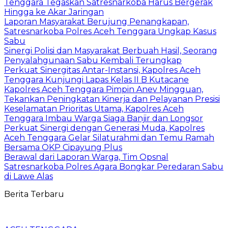
Tenggara Tegaskan Satresnarkoba Harus Bergerak
Hingga ke Akar Jaringan
Laporan Masyarakat Berujung Penangkapan,
Satresnarkoba Polres Aceh Tenggara Ungkap Kasus
Sabu
Sinergi Polisi dan Masyarakat Berbuah Hasil, Seorang
Penyalahgunaan Sabu Kembali Terungkap
Perkuat Sinergitas Antar-Instansi, Kapolres Aceh
Tenggara Kunjungi Lapas Kelas II B Kutacane
Kapolres Aceh Tenggara Pimpin Anev Mingguan,
Tekankan Peningkatan Kinerja dan Pelayanan Presisi
Keselamatan Prioritas Utama, Kapolres Aceh
Tenggara Imbau Warga Siaga Banjir dan Longsor
Perkuat Sinergi dengan Generasi Muda, Kapolres
Aceh Tenggara Gelar Silaturahmi dan Temu Ramah
Bersama OKP Cipayung Plus
Berawal dari Laporan Warga, Tim Opsnal
Satresnarkoba Polres Agara Bongkar Peredaran Sabu
di Lawe Alas
Berita Terbaru