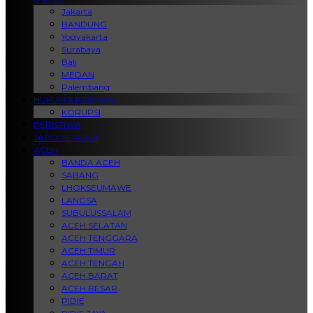
Jakarta
BANDUNG
Yogyakarta
Surabaya
Bali
MEDAN
Palembang
HUKUM & KRIMINAL
KORUPSI
PERISTIWA
JABODETABEK
ACEH
BANDA ACEH
SABANG
LHOKSEUMAWE
LANGSA
SUBULUSSALAM
ACEH SELATAN
ACEH TENGGARA
ACEH TIMUR
ACEH TENGAH
ACEH BARAT
ACEH BESAR
PIDIE