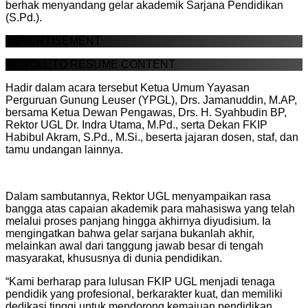
berhak menyandang gelar akademik Sarjana Pendidikan
(S.Pd.).
ADVERTISEMENT
SCROLL TO RESUME CONTENT
Hadir dalam acara tersebut Ketua Umum Yayasan
Perguruan Gunung Leuser (YPGL), Drs. Jamanuddin, M.AP,
bersama Ketua Dewan Pengawas, Drs. H. Syahbudin BP,
Rektor UGL Dr. Indra Utama, M.Pd., serta Dekan FKIP
Habibul Akram, S.Pd., M.Si., beserta jajaran dosen, staf, dan
tamu undangan lainnya.
Dalam sambutannya, Rektor UGL menyampaikan rasa
bangga atas capaian akademik para mahasiswa yang telah
melalui proses panjang hingga akhirnya diyudisium. Ia
mengingatkan bahwa gelar sarjana bukanlah akhir,
melainkan awal dari tanggung jawab besar di tengah
masyarakat, khususnya di dunia pendidikan.
“Kami berharap para lulusan FKIP UGL menjadi tenaga
pendidik yang profesional, berkarakter kuat, dan memiliki
dedikasi tinggi untuk mendorong kemajuan pendidikan,