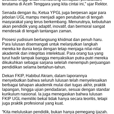
terutama di Aceh Tenggara yang kita cintai ini,” ujar Rektor.
Senada dengan itu, Ketua YPGL juga berpesan agar para
jebolan UGL mampu menjadi agen perubahan di tengah
masyarakat yang terus berkembang. Menurutnya, kebutuhan
akan pendidik yang adaptif, inovatif, dan bermoral sangat
mendesak di tengah tantangan zaman.
Prosesi yudisium berlangsung khidmat dan penuh haru.
Para lulusan disemangati untuk melanjutkan langkah
mereka ke dunia kerja dengan tetap menjaga nilai-nilai
akademik dan integritas intelektual. Para orang tua yang
turut hadir tampak bangga menyaksikan putra-putri mereka
dikukuhkan sebagai sarjana setelah menempuh perjuangan
pendidikan selama bertahun-tahun.
Dekan FKIP, Habibul Akram, dalam laporannya
menyebutkan bahwa seluruh lulusan telah menyelesaikan
berbagai tahapan akademik mulai dari tugas akhir, praktik
lapangan, hingga ujian pendadaran, sesuai dengan standar
kurikulum nasional. Ia juga menegaskan bahwa lulusan
FKIP UGL memiliki bekal tidak hanya secara teoritis, tetapi
juga praktik profesional yang kuat.
“Kita meluluskan pendidik, bukan hanya pemegang ijazah.