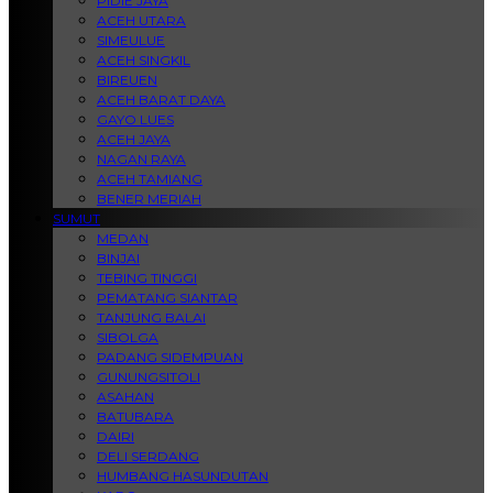
PIDIE JAYA
ACEH UTARA
SIMEULUE
ACEH SINGKIL
BIREUEN
ACEH BARAT DAYA
GAYO LUES
ACEH JAYA
NAGAN RAYA
ACEH TAMIANG
BENER MERIAH
SUMUT
MEDAN
BINJAI
TEBING TINGGI
PEMATANG SIANTAR
TANJUNG BALAI
SIBOLGA
PADANG SIDEMPUAN
GUNUNGSITOLI
ASAHAN
BATUBARA
DAIRI
DELI SERDANG
HUMBANG HASUNDUTAN