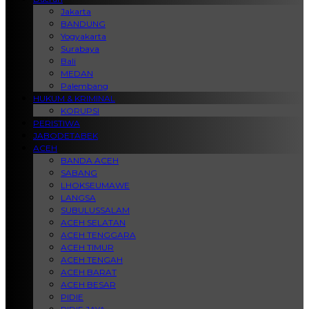
Jakarta
BANDUNG
Yogyakarta
Surabaya
Bali
MEDAN
Palembang
HUKUM & KRIMINAL
KORUPSI
PERISTIWA
JABODETABEK
ACEH
BANDA ACEH
SABANG
LHOKSEUMAWE
LANGSA
SUBULUSSALAM
ACEH SELATAN
ACEH TENGGARA
ACEH TIMUR
ACEH TENGAH
ACEH BARAT
ACEH BESAR
PIDIE