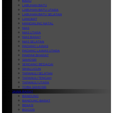
KARO
LABUHAN BATU
LABUHAN BATU UTARA
LABUHAN BATU SELATAN
LANGKAT
MANDAILING NATAL
NIAS
NIAS UTARA
NIAS BARAT
NIAS SELATAN
PADANG LAWAS
PADANG LAWAS UTARA
PAKPAK BHARAT
SAMOSIR
SERDANG BEDAGAI
SIMALUGUN
TAPANULI SELATAN
TAPANULI TENGAH
TAPANULI UTARA
TOBA SAMOSIR
JAWA BARAT
BANDUNG
BANDUNG BARAT
BEKASI
BOGOR