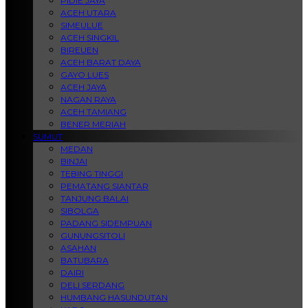
PIDIE JAYA
ACEH UTARA
SIMEULUE
ACEH SINGKIL
BIREUEN
ACEH BARAT DAYA
GAYO LUES
ACEH JAYA
NAGAN RAYA
ACEH TAMIANG
BENER MERIAH
SUMUT
MEDAN
BINJAI
TEBING TINGGI
PEMATANG SIANTAR
TANJUNG BALAI
SIBOLGA
PADANG SIDEMPUAN
GUNUNGSITOLI
ASAHAN
BATUBARA
DAIRI
DELI SERDANG
HUMBANG HASUNDUTAN