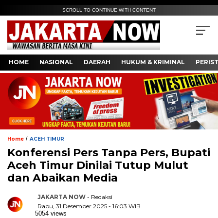
SCROLL TO CONTINUE WITH CONTENT
HOME
NASIONAL
DAERAH
HUKUM & KRIMINAL
PERIS
/
Home
ACEH TIMUR
Konferensi Pers Tanpa Pers, Bupati
Aceh Timur Dinilai Tutup Mulut
dan Abaikan Media
JAKARTA NOW
- Redaksi
Rabu, 31 Desember 2025 - 16:03 WIB
5054 views