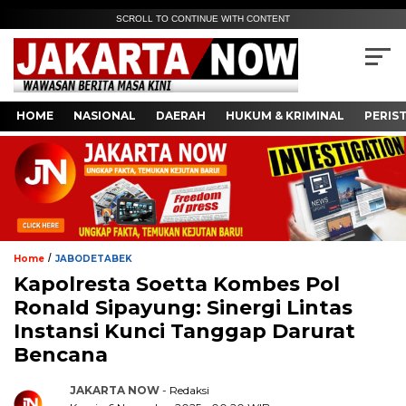
SCROLL TO CONTINUE WITH CONTENT
HOME
NASIONAL
DAERAH
HUKUM & KRIMINAL
PERIS
/
Home
JABODETABEK
Kapolresta Soetta Kombes Pol
Ronald Sipayung: Sinergi Lintas
Instansi Kunci Tanggap Darurat
Bencana
JAKARTA NOW
- Redaksi