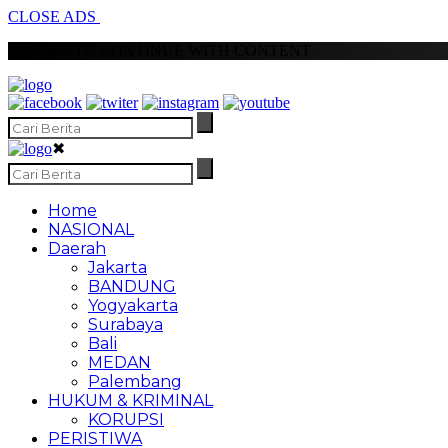
CLOSE ADS
SCROLL TO CONTINUE WITH CONTENT
✖
Home
NASIONAL
Daerah
Jakarta
BANDUNG
Yogyakarta
Surabaya
Bali
MEDAN
Palembang
HUKUM & KRIMINAL
KORUPSI
PERISTIWA