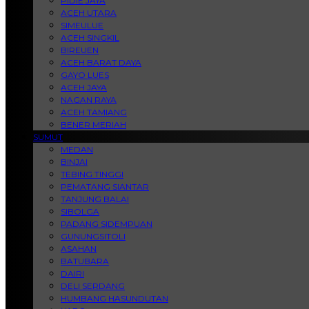
PIDIE JAYA
ACEH UTARA
SIMEULUE
ACEH SINGKIL
BIREUEN
ACEH BARAT DAYA
GAYO LUES
ACEH JAYA
NAGAN RAYA
ACEH TAMIANG
BENER MERIAH
SUMUT
MEDAN
BINJAI
TEBING TINGGI
PEMATANG SIANTAR
TANJUNG BALAI
SIBOLGA
PADANG SIDEMPUAN
GUNUNGSITOLI
ASAHAN
BATUBARA
DAIRI
DELI SERDANG
HUMBANG HASUNDUTAN