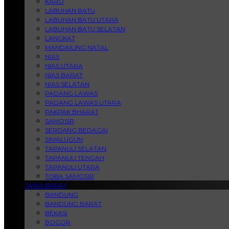
KARO
LABUHAN BATU
LABUHAN BATU UTARA
LABUHAN BATU SELATAN
LANGKAT
MANDAILING NATAL
NIAS
NIAS UTARA
NIAS BARAT
NIAS SELATAN
PADANG LAWAS
PADANG LAWAS UTARA
PAKPAK BHARAT
SAMOSIR
SERDANG BEDAGAI
SIMALUGUN
TAPANULI SELATAN
TAPANULI TENGAH
TAPANULI UTARA
TOBA SAMOSIR
JAWA BARAT
BANDUNG
BANDUNG BARAT
BEKASI
BOGOR