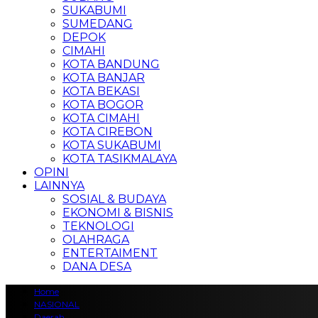
SUKABUMI
SUMEDANG
DEPOK
CIMAHI
KOTA BANDUNG
KOTA BANJAR
KOTA BEKASI
KOTA BOGOR
KOTA CIMAHI
KOTA CIREBON
KOTA SUKABUMI
KOTA TASIKMALAYA
OPINI
LAINNYA
SOSIAL & BUDAYA
EKONOMI & BISNIS
TEKNOLOGI
OLAHRAGA
ENTERTAIMENT
DANA DESA
Home
NASIONAL
Daerah