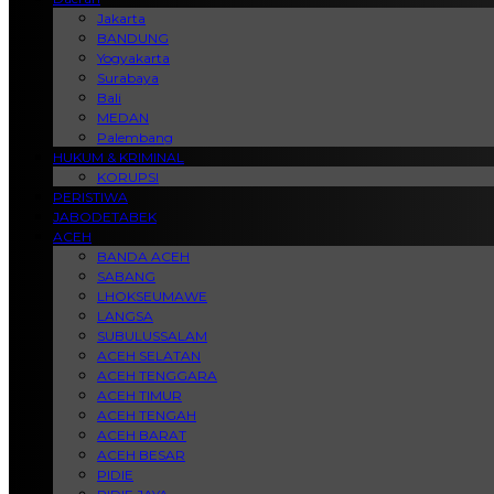
Jakarta
BANDUNG
Yogyakarta
Surabaya
Bali
MEDAN
Palembang
HUKUM & KRIMINAL
KORUPSI
PERISTIWA
JABODETABEK
ACEH
BANDA ACEH
SABANG
LHOKSEUMAWE
LANGSA
SUBULUSSALAM
ACEH SELATAN
ACEH TENGGARA
ACEH TIMUR
ACEH TENGAH
ACEH BARAT
ACEH BESAR
PIDIE