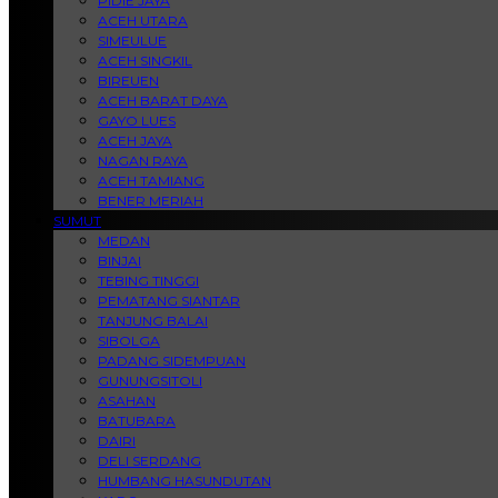
PIDIE JAYA
ACEH UTARA
SIMEULUE
ACEH SINGKIL
BIREUEN
ACEH BARAT DAYA
GAYO LUES
ACEH JAYA
NAGAN RAYA
ACEH TAMIANG
BENER MERIAH
SUMUT
MEDAN
BINJAI
TEBING TINGGI
PEMATANG SIANTAR
TANJUNG BALAI
SIBOLGA
PADANG SIDEMPUAN
GUNUNGSITOLI
ASAHAN
BATUBARA
DAIRI
DELI SERDANG
HUMBANG HASUNDUTAN