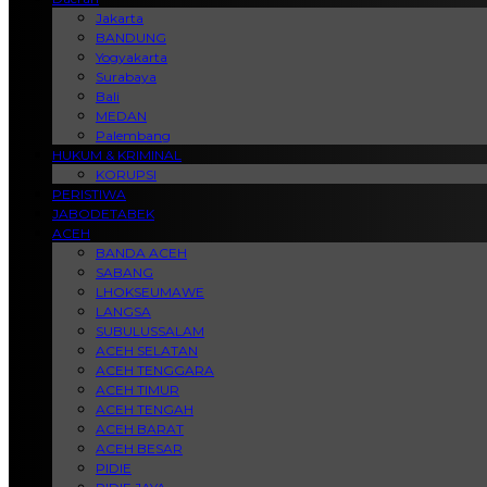
Jakarta
BANDUNG
Yogyakarta
Surabaya
Bali
MEDAN
Palembang
HUKUM & KRIMINAL
KORUPSI
PERISTIWA
JABODETABEK
ACEH
BANDA ACEH
SABANG
LHOKSEUMAWE
LANGSA
SUBULUSSALAM
ACEH SELATAN
ACEH TENGGARA
ACEH TIMUR
ACEH TENGAH
ACEH BARAT
ACEH BESAR
PIDIE