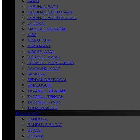
KARO
LABUHAN BATU
LABUHAN BATU UTARA
LABUHAN BATU SELATAN
LANGKAT
MANDAILING NATAL
NIAS
NIAS UTARA
NIAS BARAT
NIAS SELATAN
PADANG LAWAS
PADANG LAWAS UTARA
PAKPAK BHARAT
SAMOSIR
SERDANG BEDAGAI
SIMALUGUN
TAPANULI SELATAN
TAPANULI TENGAH
TAPANULI UTARA
TOBA SAMOSIR
JAWA BARAT
BANDUNG
BANDUNG BARAT
BEKASI
BOGOR