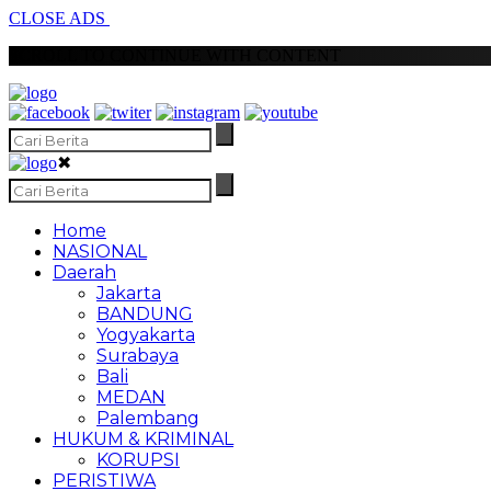
CLOSE ADS
SCROLL TO CONTINUE WITH CONTENT
✖
Home
NASIONAL
Daerah
Jakarta
BANDUNG
Yogyakarta
Surabaya
Bali
MEDAN
Palembang
HUKUM & KRIMINAL
KORUPSI
PERISTIWA