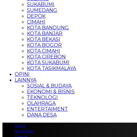
SUKABUMI
SUMEDANG
DEPOK
CIMAHI
KOTA BANDUNG
KOTA BANJAR
KOTA BEKASI
KOTA BOGOR
KOTA CIMAHI
KOTA CIREBON
KOTA SUKABUMI
KOTA TASIKMALAYA
OPINI
LAINNYA
SOSIAL & BUDAYA
EKONOMI & BISNIS
TEKNOLOGI
OLAHRAGA
ENTERTAIMENT
DANA DESA
Home
NASIONAL
Daerah