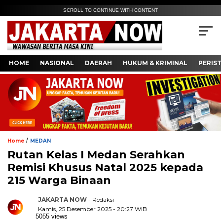
SCROLL TO CONTINUE WITH CONTENT
HOME
NASIONAL
DAERAH
HUKUM & KRIMINAL
PERIS
/
Home
MEDAN
Rutan Kelas I Medan Serahkan
Remisi Khusus Natal 2025 kepada
215 Warga Binaan
JAKARTA NOW
- Redaksi
Kamis, 25 Desember 2025 - 20:27 WIB
5055 views