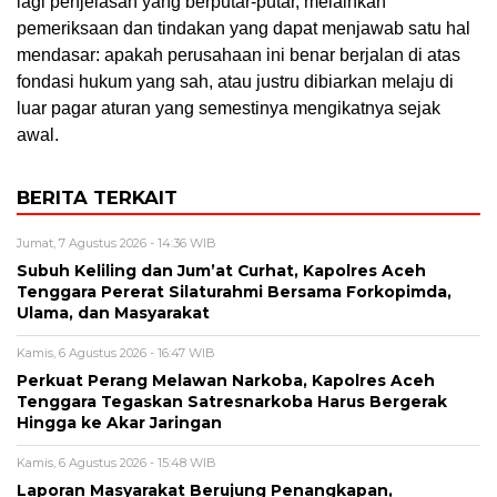
lagi penjelasan yang berputar-putar, melainkan
pemeriksaan dan tindakan yang dapat menjawab satu hal
mendasar: apakah perusahaan ini benar berjalan di atas
fondasi hukum yang sah, atau justru dibiarkan melaju di
luar pagar aturan yang semestinya mengikatnya sejak
awal.
BERITA TERKAIT
Jumat, 7 Agustus 2026 - 14:36 WIB
Subuh Keliling dan Jum’at Curhat, Kapolres Aceh
Tenggara Pererat Silaturahmi Bersama Forkopimda,
Ulama, dan Masyarakat
Kamis, 6 Agustus 2026 - 16:47 WIB
Perkuat Perang Melawan Narkoba, Kapolres Aceh
Tenggara Tegaskan Satresnarkoba Harus Bergerak
Hingga ke Akar Jaringan
Kamis, 6 Agustus 2026 - 15:48 WIB
Laporan Masyarakat Berujung Penangkapan,