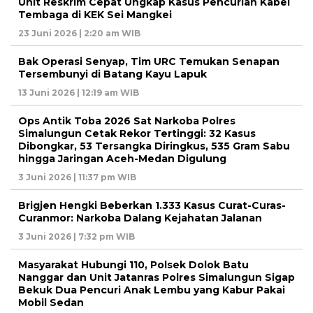
Unit Reskrim Cepat Ungkap Kasus Pencurian Kabel
Tembaga di KEK Sei Mangkei
23 Juni 2026 | 2:20 am WIB
Bak Operasi Senyap, Tim URC Temukan Senapan
Tersembunyi di Batang Kayu Lapuk
13 Juni 2026 | 12:19 am WIB
Ops Antik Toba 2026 Sat Narkoba Polres
Simalungun Cetak Rekor Tertinggi: 32 Kasus
Dibongkar, 53 Tersangka Diringkus, 535 Gram Sabu
hingga Jaringan Aceh-Medan Digulung
3 Juni 2026 | 11:37 pm WIB
Brigjen Hengki Beberkan 1.333 Kasus Curat-Curas-
Curanmor: Narkoba Dalang Kejahatan Jalanan
3 Juni 2026 | 7:32 pm WIB
Masyarakat Hubungi 110, Polsek Dolok Batu
Nanggar dan Unit Jatanras Polres Simalungun Sigap
Bekuk Dua Pencuri Anak Lembu yang Kabur Pakai
Mobil Sedan