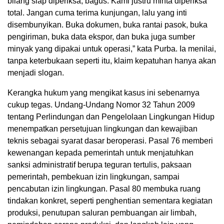
bilang siap diperiksa, bagus. Kami justru minta diperiksa
total. Jangan cuma terima kunjungan, lalu yang inti
disembunyikan. Buka dokumen, buka rantai pasok, buka
pengiriman, buka data ekspor, dan buka juga sumber
minyak yang dipakai untuk operasi,” kata Purba. Ia menilai,
tanpa keterbukaan seperti itu, klaim kepatuhan hanya akan
menjadi slogan.
Kerangka hukum yang mengikat kasus ini sebenarnya
cukup tegas. Undang-Undang Nomor 32 Tahun 2009
tentang Perlindungan dan Pengelolaan Lingkungan Hidup
menempatkan persetujuan lingkungan dan kewajiban
teknis sebagai syarat dasar beroperasi. Pasal 76 memberi
kewenangan kepada pemerintah untuk menjatuhkan
sanksi administratif berupa teguran tertulis, paksaan
pemerintah, pembekuan izin lingkungan, sampai
pencabutan izin lingkungan. Pasal 80 membuka ruang
tindakan konkret, seperti penghentian sementara kegiatan
produksi, penutupan saluran pembuangan air limbah,