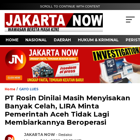
SCROLL TO CONTINUE WITH CONTENT
HOME
NASIONAL
DAERAH
HUKUM & KRIMINAL
PERIS
/
Home
GAYO LUES
PT Rosin Dinilai Masih Menyisakan
Banyak Celah, LIRA Minta
Pemerintah Aceh Tidak Lagi
Membiarkannya Beroperasi
JAKARTA NOW
- Redaksi