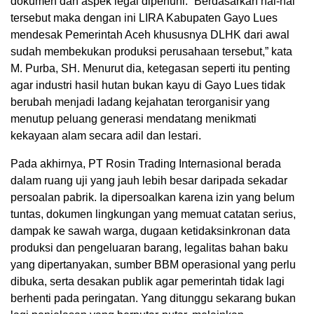
dokumen dan aspek legal dipenuhi. “Berdasarkan hal-hal
tersebut maka dengan ini LIRA Kabupaten Gayo Lues
mendesak Pemerintah Aceh khususnya DLHK dari awal
sudah membekukan produksi perusahaan tersebut,” kata
M. Purba, SH. Menurut dia, ketegasan seperti itu penting
agar industri hasil hutan bukan kayu di Gayo Lues tidak
berubah menjadi ladang kejahatan terorganisir yang
menutup peluang generasi mendatang menikmati
kekayaan alam secara adil dan lestari.
Pada akhirnya, PT Rosin Trading Internasional berada
dalam ruang uji yang jauh lebih besar daripada sekadar
persoalan pabrik. Ia dipersoalkan karena izin yang belum
tuntas, dokumen lingkungan yang memuat catatan serius,
dampak ke sawah warga, dugaan ketidaksinkronan data
produksi dan pengeluaran barang, legalitas bahan baku
yang dipertanyakan, sumber BBM operasional yang perlu
dibuka, serta desakan publik agar pemerintah tidak lagi
berhenti pada peringatan. Yang ditunggu sekarang bukan