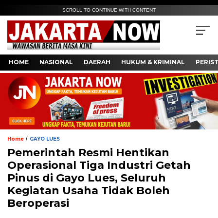
SCROLL TO CONTINUE WITH CONTENT
HOME
NASIONAL
DAERAH
HUKUM & KRIMINAL
PERIS
/
Home
GAYO LUES
Pemerintah Resmi Hentikan
Operasional Tiga Industri Getah
Pinus di Gayo Lues, Seluruh
Kegiatan Usaha Tidak Boleh
Beroperasi