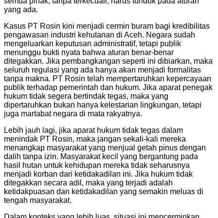
semua pihak, tanpa terkecuali, harus tunduk pada aturan
yang ada.
Kasus PT Rosin kini menjadi cermin buram bagi kredibilitas
pengawasan industri kehutanan di Aceh. Negara sudah
mengeluarkan keputusan administratif, tetapi publik
menunggu bukti nyata bahwa aturan benar-benar
ditegakkan. Jika pembangkangan seperti ini dibiarkan, maka
seluruh regulasi yang ada hanya akan menjadi formalitas
tanpa makna. PT Rosin telah mempertaruhkan kepercayaan
publik terhadap pemerintah dan hukum. Jika aparat penegak
hukum tidak segera bertindak tegas, maka yang
dipertaruhkan bukan hanya kelestarian lingkungan, tetapi
juga martabat negara di mata rakyatnya.
Lebih jauh lagi, jika aparat hukum tidak tegas dalam
menindak PT Rosin, maka jangan sekali-kali mereka
menangkap masyarakat yang menjual getah pinus dengan
dalih tanpa izin. Masyarakat kecil yang bergantung pada
hasil hutan untuk kehidupan mereka tidak seharusnya
menjadi korban dari ketidakadilan ini. Jika hukum tidak
ditegakkan secara adil, maka yang terjadi adalah
ketidakpuasan dan ketidakadilan yang semakin meluas di
tengah masyarakat.
Dalam konteks yang lebih luas, situasi ini mencerminkan