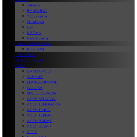
Jakarta
BANDUNG
Yogyakarta
Surabaya
Bali
MEDAN
Palembang
HUKUM & KRIMINAL
KORUPSI
PERISTIWA
JABODETABEK
ACEH
BANDA ACEH
SABANG
LHOKSEUMAWE
LANGSA
SUBULUSSALAM
ACEH SELATAN
ACEH TENGGARA
ACEH TIMUR
ACEH TENGAH
ACEH BARAT
ACEH BESAR
PIDIE