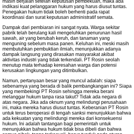
masih berjalan setelah keputusan pembekuan, maka ada
indikasi kuat pelanggaran hukum yang harus diusut tuntas.
Penegakan hukum tidak boleh berhenti pada rapat
koordinasi dan surat keputusan administratif semata.
Dampak dari pembiaran ini sangat nyata. Warga sekitar
pabrik telah berulang kali mengeluhkan penurunan hasil
sawah, air yang berubah keruh, dan tanaman yang
menguning sebelum masa panen. Keluhan ini, meski masih
membutuhkan pembuktian ilmiah, menunjukkan adanya
dampak langsung yang dirasakan masyarakat akibat
aktivitas industri yang tidak terkendali. PT Rosin seolah
menutup mata terhadap keresahan warga dan potensi
kerusakan lingkungan yang ditimbulkan.
Namun, pertanyaan besar yang muncul adalah: siapa
sebenarnya yang berada di balik pembangkangan ini? Siapa
yang membekingi PT Rosin sehingga mereka berani
melanggar hukum tanpa rasa takut? Tidak ada negara di
atas negara. Jika ada oknum yang melindungi perusahaan
ini, maka mereka harus diusut tuntas. Keberanian PT Rosin
untuk terus beroperasi di tengah sanksi menunjukkan bahwa
ada kekuatan yang melindungi mereka dari konsekuensi
hukum. Ini adalah tantangan bagi pemerintah untuk
menunjukkan bahwa hukum tidak bisa dibeli dan bahwa