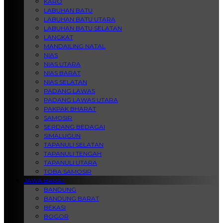
KARO
LABUHAN BATU
LABUHAN BATU UTARA
LABUHAN BATU SELATAN
LANGKAT
MANDAILING NATAL
NIAS
NIAS UTARA
NIAS BARAT
NIAS SELATAN
PADANG LAWAS
PADANG LAWAS UTARA
PAKPAK BHARAT
SAMOSIR
SERDANG BEDAGAI
SIMALUGUN
TAPANULI SELATAN
TAPANULI TENGAH
TAPANULI UTARA
TOBA SAMOSIR
JAWA BARAT
BANDUNG
BANDUNG BARAT
BEKASI
BOGOR