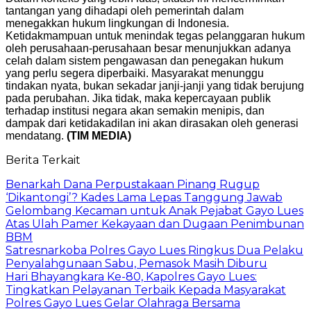
tantangan yang dihadapi oleh pemerintah dalam
menegakkan hukum lingkungan di Indonesia.
Ketidakmampuan untuk menindak tegas pelanggaran hukum
oleh perusahaan-perusahaan besar menunjukkan adanya
celah dalam sistem pengawasan dan penegakan hukum
yang perlu segera diperbaiki. Masyarakat menunggu
tindakan nyata, bukan sekadar janji-janji yang tidak berujung
pada perubahan. Jika tidak, maka kepercayaan publik
terhadap institusi negara akan semakin menipis, dan
dampak dari ketidakadilan ini akan dirasakan oleh generasi
mendatang.
(TIM MEDIA)
Berita Terkait
Benarkah Dana Perpustakaan Pinang Rugup
‘Dikantongi’? Kades Lama Lepas Tanggung Jawab
Gelombang Kecaman untuk Anak Pejabat Gayo Lues
Atas Ulah Pamer Kekayaan dan Dugaan Penimbunan
BBM
Satresnarkoba Polres Gayo Lues Ringkus Dua Pelaku
Penyalahgunaan Sabu, Pemasok Masih Diburu
Hari Bhayangkara Ke-80, Kapolres Gayo Lues:
Tingkatkan Pelayanan Terbaik Kepada Masyarakat
Polres Gayo Lues Gelar Olahraga Bersama