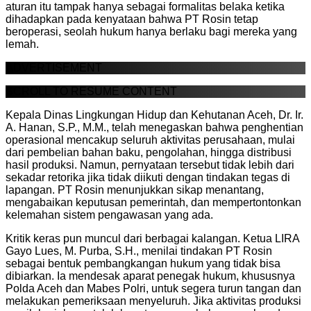
aturan itu tampak hanya sebagai formalitas belaka ketika
dihadapkan pada kenyataan bahwa PT Rosin tetap
beroperasi, seolah hukum hanya berlaku bagi mereka yang
lemah.
ADVERTISEMENT
SCROLL TO RESUME CONTENT
Kepala Dinas Lingkungan Hidup dan Kehutanan Aceh, Dr. Ir.
A. Hanan, S.P., M.M., telah menegaskan bahwa penghentian
operasional mencakup seluruh aktivitas perusahaan, mulai
dari pembelian bahan baku, pengolahan, hingga distribusi
hasil produksi. Namun, pernyataan tersebut tidak lebih dari
sekadar retorika jika tidak diikuti dengan tindakan tegas di
lapangan. PT Rosin menunjukkan sikap menantang,
mengabaikan keputusan pemerintah, dan mempertontonkan
kelemahan sistem pengawasan yang ada.
Kritik keras pun muncul dari berbagai kalangan. Ketua LIRA
Gayo Lues, M. Purba, S.H., menilai tindakan PT Rosin
sebagai bentuk pembangkangan hukum yang tidak bisa
dibiarkan. Ia mendesak aparat penegak hukum, khususnya
Polda Aceh dan Mabes Polri, untuk segera turun tangan dan
melakukan pemeriksaan menyeluruh. Jika aktivitas produksi