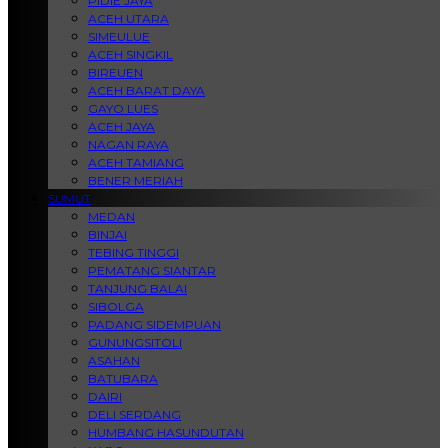
PIDIE JAYA
ACEH UTARA
SIMEULUE
ACEH SINGKIL
BIREUEN
ACEH BARAT DAYA
GAYO LUES
ACEH JAYA
NAGAN RAYA
ACEH TAMIANG
BENER MERIAH
SUMUT
MEDAN
BINJAI
TEBING TINGGI
PEMATANG SIANTAR
TANJUNG BALAI
SIBOLGA
PADANG SIDEMPUAN
GUNUNGSITOLI
ASAHAN
BATUBARA
DAIRI
DELI SERDANG
HUMBANG HASUNDUTAN