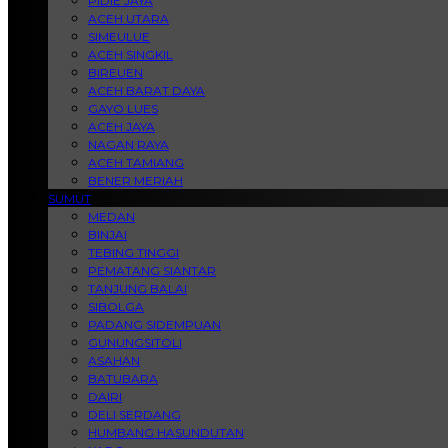
PIDIE JAYA
ACEH UTARA
SIMEULUE
ACEH SINGKIL
BIREUEN
ACEH BARAT DAYA
GAYO LUES
ACEH JAYA
NAGAN RAYA
ACEH TAMIANG
BENER MERIAH
SUMUT
MEDAN
BINJAI
TEBING TINGGI
PEMATANG SIANTAR
TANJUNG BALAI
SIBOLGA
PADANG SIDEMPUAN
GUNUNGSITOLI
ASAHAN
BATUBARA
DAIRI
DELI SERDANG
HUMBANG HASUNDUTAN