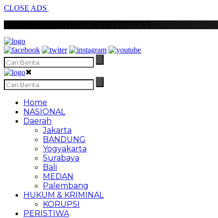
CLOSE ADS
SCROLL TO CONTINUE WITH CONTENT
✖
Home
NASIONAL
Daerah
Jakarta
BANDUNG
Yogyakarta
Surabaya
Bali
MEDAN
Palembang
HUKUM & KRIMINAL
KORUPSI
PERISTIWA