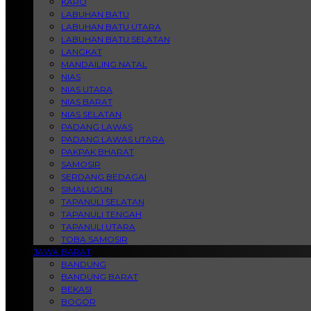
KARO
LABUHAN BATU
LABUHAN BATU UTARA
LABUHAN BATU SELATAN
LANGKAT
MANDAILING NATAL
NIAS
NIAS UTARA
NIAS BARAT
NIAS SELATAN
PADANG LAWAS
PADANG LAWAS UTARA
PAKPAK BHARAT
SAMOSIR
SERDANG BEDAGAI
SIMALUGUN
TAPANULI SELATAN
TAPANULI TENGAH
TAPANULI UTARA
TOBA SAMOSIR
JAWA BARAT
BANDUNG
BANDUNG BARAT
BEKASI
BOGOR