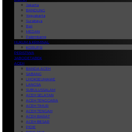
Jakarta
BANDUNG
Yogyakarta
Surabaya
Bali
MEDAN
Palembang
HUKUM & KRIMINAL
KORUPSI
PERISTIWA
JABODETABEK
ACEH
BANDA ACEH
SABANG
LHOKSEUMAWE
LANGSA
SUBULUSSALAM
ACEH SELATAN
ACEH TENGGARA
ACEH TIMUR
ACEH TENGAH
ACEH BARAT
ACEH BESAR
PIDIE