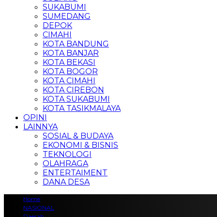
SUKABUMI
SUMEDANG
DEPOK
CIMAHI
KOTA BANDUNG
KOTA BANJAR
KOTA BEKASI
KOTA BOGOR
KOTA CIMAHI
KOTA CIREBON
KOTA SUKABUMI
KOTA TASIKMALAYA
OPINI
LAINNYA
SOSIAL & BUDAYA
EKONOMI & BISNIS
TEKNOLOGI
OLAHRAGA
ENTERTAIMENT
DANA DESA
Home
NASIONAL
Daerah