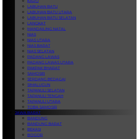
KARO
LABUHAN BATU
LABUHAN BATU UTARA
LABUHAN BATU SELATAN
LANGKAT
MANDAILING NATAL
NIAS
NIAS UTARA
NIAS BARAT
NIAS SELATAN
PADANG LAWAS
PADANG LAWAS UTARA
PAKPAK BHARAT
SAMOSIR
SERDANG BEDAGAI
SIMALUGUN
TAPANULI SELATAN
TAPANULI TENGAH
TAPANULI UTARA
TOBA SAMOSIR
JAWA BARAT
BANDUNG
BANDUNG BARAT
BEKASI
BOGOR