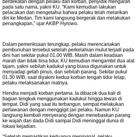
berdekatan dengan pelaku dan korban, penyidik mengarah
pada satu nama, yakni KU. “Kami kemudian lakukan
pelacakan dan mengetahui bahwa pelaku telah melarikan
diri ke Medan. Tim kami langsung bergerak dan melakukan
penangkapan,” ujar AKBP Hyrowo.
Dalam pemeriksaan terungkap, pelaku merencanakan
pembunuhan tersebut setelah perkelahian mulut terjadi pada
dini hari sekitar pukul 01.00 WIB. Masih dalam keadaan
marah dan tidak bisa tidur, KU kemudian mengambil dua alat
tajam, yakni sebilah kadukul yang biasa digunakan untuk
menyadap getah pinus, dan sebilah parang. Sekitar pukul
01.30 WIB, saat diyakini kedua korban tengah tidur lelap,
pelaku melaksanakan niatnya.
Hendra menjadi korban pertama. Ia dibacok dua kali di
bagian tengkuk menggunakan kadukul hingga tewas di
tempat. Didi yang saat itu terbangun, sempat melakukan
perlawanan dengan menggigit jari pelaku. Namun KU
langsung kembali menyerang dengan menebaskan parang
ke wajah dan dada Didi sampai Didi meninggal dunia di
lokasi kejadian.
“Setelah memastikan keduanya meninggal, pelaku