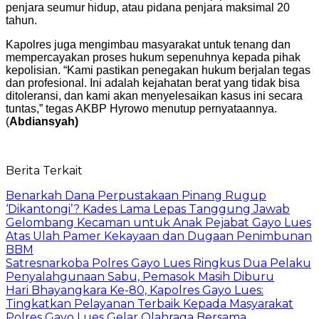
penjara seumur hidup, atau pidana penjara maksimal 20
tahun.
Kapolres juga mengimbau masyarakat untuk tenang dan
mempercayakan proses hukum sepenuhnya kepada pihak
kepolisian. “Kami pastikan penegakan hukum berjalan tegas
dan profesional. Ini adalah kejahatan berat yang tidak bisa
ditoleransi, dan kami akan menyelesaikan kasus ini secara
tuntas,” tegas AKBP Hyrowo menutup pernyataannya.
(
Abdiansyah)
Berita Terkait
Benarkah Dana Perpustakaan Pinang Rugup
‘Dikantongi’? Kades Lama Lepas Tanggung Jawab
Gelombang Kecaman untuk Anak Pejabat Gayo Lues
Atas Ulah Pamer Kekayaan dan Dugaan Penimbunan
BBM
Satresnarkoba Polres Gayo Lues Ringkus Dua Pelaku
Penyalahgunaan Sabu, Pemasok Masih Diburu
Hari Bhayangkara Ke-80, Kapolres Gayo Lues:
Tingkatkan Pelayanan Terbaik Kepada Masyarakat
Polres Gayo Lues Gelar Olahraga Bersama