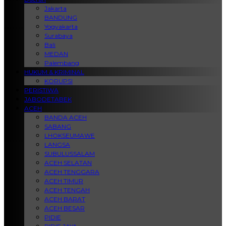
Jakarta
BANDUNG
Yogyakarta
Surabaya
Bali
MEDAN
Palembang
HUKUM & KRIMINAL
KORUPSI
PERISTIWA
JABODETABEK
ACEH
BANDA ACEH
SABANG
LHOKSEUMAWE
LANGSA
SUBULUSSALAM
ACEH SELATAN
ACEH TENGGARA
ACEH TIMUR
ACEH TENGAH
ACEH BARAT
ACEH BESAR
PIDIE