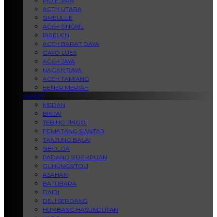
PIDIE JAYA
ACEH UTARA
SIMEULUE
ACEH SINGKIL
BIREUEN
ACEH BARAT DAYA
GAYO LUES
ACEH JAYA
NAGAN RAYA
ACEH TAMIANG
BENER MERIAH
SUMUT
MEDAN
BINJAI
TEBING TINGGI
PEMATANG SIANTAR
TANJUNG BALAI
SIBOLGA
PADANG SIDEMPUAN
GUNUNGSITOLI
ASAHAN
BATUBARA
DAIRI
DELI SERDANG
HUMBANG HASUNDUTAN