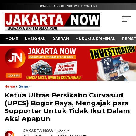
SCROLL TO CONTINUE WITH CONTENT
HOME
NASIONAL
DAERAH
HUKUM & KRIMINAL
PERIS
/
Home
Bogor
Ketua Ultras Persikabo Curvasud
(UPCS) Bogor Raya, Mengajak para
Supporter Untuk Tidak Ikut Dalam
Aksi Apapun
JAKARTA NOW
- Redaksi