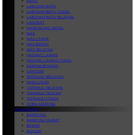
KARO
LABUHAN BATU
LABUHAN BATU UTARA
LABUHAN BATU SELATAN
LANGKAT
MANDAILING NATAL
NIAS
NIAS UTARA
NIAS BARAT
NIAS SELATAN
PADANG LAWAS
PADANG LAWAS UTARA
PAKPAK BHARAT
SAMOSIR
SERDANG BEDAGAI
SIMALUGUN
TAPANULI SELATAN
TAPANULI TENGAH
TAPANULI UTARA
TOBA SAMOSIR
JAWA BARAT
BANDUNG
BANDUNG BARAT
BEKASI
BOGOR