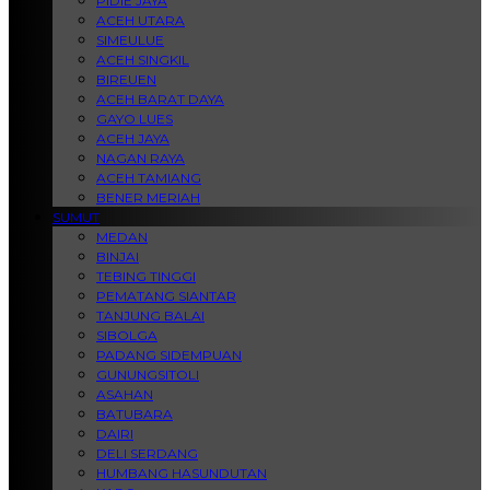
PIDIE JAYA
ACEH UTARA
SIMEULUE
ACEH SINGKIL
BIREUEN
ACEH BARAT DAYA
GAYO LUES
ACEH JAYA
NAGAN RAYA
ACEH TAMIANG
BENER MERIAH
SUMUT
MEDAN
BINJAI
TEBING TINGGI
PEMATANG SIANTAR
TANJUNG BALAI
SIBOLGA
PADANG SIDEMPUAN
GUNUNGSITOLI
ASAHAN
BATUBARA
DAIRI
DELI SERDANG
HUMBANG HASUNDUTAN