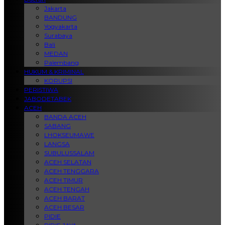
Jakarta
BANDUNG
Yogyakarta
Surabaya
Bali
MEDAN
Palembang
HUKUM & KRIMINAL
KORUPSI
PERISTIWA
JABODETABEK
ACEH
BANDA ACEH
SABANG
LHOKSEUMAWE
LANGSA
SUBULUSSALAM
ACEH SELATAN
ACEH TENGGARA
ACEH TIMUR
ACEH TENGAH
ACEH BARAT
ACEH BESAR
PIDIE