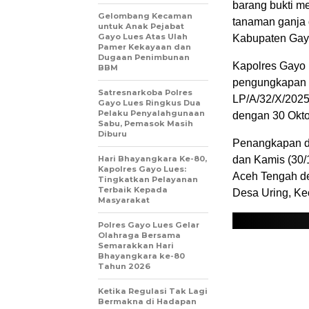
barang bukti me
Gelombang Kecaman
tanaman ganja
untuk Anak Pejabat
Gayo Lues Atas Ulah
Kabupaten Gay
Pamer Kekayaan dan
Dugaan Penimbunan
Kapolres Gayo
BBM
pengungkapan ka
Satresnarkoba Polres
LP/A/32/X/2025
Gayo Lues Ringkus Dua
Pelaku Penyalahgunaan
dengan 30 Okto
Sabu, Pemasok Masih
Diburu
Penangkapan di
Hari Bhayangkara Ke-80,
dan Kamis (30/1
Kapolres Gayo Lues:
Aceh Tengah d
Tingkatkan Pelayanan
Terbaik Kepada
Desa Uring, Ke
Masyarakat
Polres Gayo Lues Gelar
Olahraga Bersama
Semarakkan Hari
Bhayangkara ke-80
Tahun 2026
Ketika Regulasi Tak Lagi
Bermakna di Hadapan