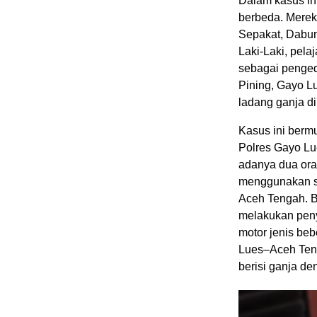
Dalam kasus in
berbeda. Merek
Sepakat, Dabun
Laki-Laki, pel
sebagai pengeda
Pining, Gayo L
ladang ganja d
Kasus ini berm
Polres Gayo Lu
adanya dua ora
menggunakan s
Aceh Tengah. B
melakukan peny
motor jenis beb
Lues–Aceh Teng
berisi ganja den