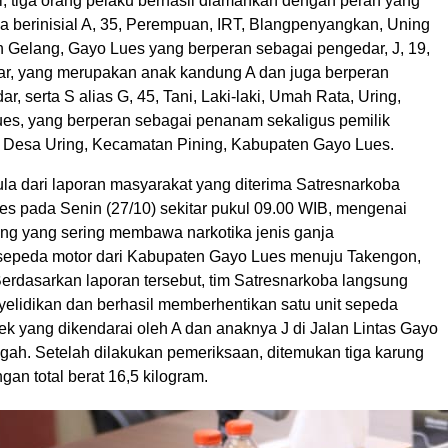
i, tiga orang pelaku berhasil diamankan dengan peran yang
a berinisial A, 35, Perempuan, IRT, Blangpenyangkan, Uning
 Gelang, Gayo Lues yang berperan sebagai pengedar, J, 19,
ajar, yang merupakan anak kandung A dan juga berperan
r, serta S alias G, 45, Tani, Laki-laki, Umah Rata, Uring,
ues, yang berperan sebagai penanam sekaligus pemilik
i Desa Uring, Kecamatan Pining, Kabupaten Gayo Lues.
ula dari laporan masyarakat yang diterima Satresnarkoba
es pada Senin (27/10) sekitar pukul 09.00 WIB, mengenai
ng yang sering membawa narkotika jenis ganja
epeda motor dari Kabupaten Gayo Lues menuju Takengon,
erdasarkan laporan tersebut, tim Satresnarkoba langsung
elidikan dan berhasil memberhentikan satu unit sepeda
ek yang dikendarai oleh A dan anaknya J di Jalan Lintas Gayo
ah. Setelah dilakukan pemeriksaan, ditemukan tiga karung
gan total berat 16,5 kilogram.