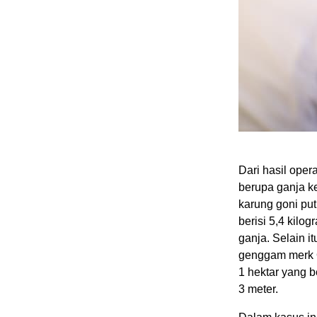
Dari hasil opera
berupa ganja ker
karung goni put
berisi 5,4 kilo
ganja. Selain it
genggam merk O
1 hektar yang b
3 meter.