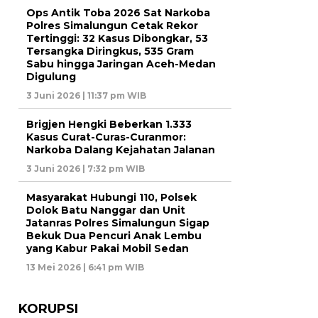
Ops Antik Toba 2026 Sat Narkoba
Polres Simalungun Cetak Rekor
Tertinggi: 32 Kasus Dibongkar, 53
Tersangka Diringkus, 535 Gram
Sabu hingga Jaringan Aceh-Medan
Digulung
3 Juni 2026 | 11:37 pm WIB
Brigjen Hengki Beberkan 1.333
Kasus Curat-Curas-Curanmor:
Narkoba Dalang Kejahatan Jalanan
3 Juni 2026 | 7:32 pm WIB
Masyarakat Hubungi 110, Polsek
Dolok Batu Nanggar dan Unit
Jatanras Polres Simalungun Sigap
Bekuk Dua Pencuri Anak Lembu
yang Kabur Pakai Mobil Sedan
13 Mei 2026 | 6:41 pm WIB
KORUPSI