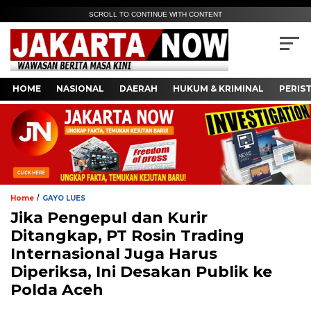
SCROLL TO CONTINUE WITH CONTENT
HOME
NASIONAL
DAERAH
HUKUM & KRIMINAL
PERIS
/
Home
GAYO LUES
Jika Pengepul dan Kurir
Ditangkap, PT Rosin Trading
Internasional Juga Harus
Diperiksa, Ini Desakan Publik ke
Polda Aceh