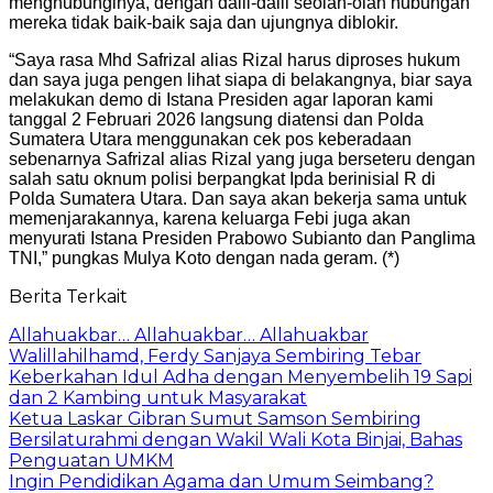
menghubunginya, dengan dalil-dalil seolah-olah hubungan
mereka tidak baik-baik saja dan ujungnya diblokir.
“Saya rasa Mhd Safrizal alias Rizal harus diproses hukum
dan saya juga pengen lihat siapa di belakangnya, biar saya
melakukan demo di Istana Presiden agar laporan kami
tanggal 2 Februari 2026 langsung diatensi dan Polda
Sumatera Utara menggunakan cek pos keberadaan
sebenarnya Safrizal alias Rizal yang juga berseteru dengan
salah satu oknum polisi berpangkat Ipda berinisial R di
Polda Sumatera Utara. Dan saya akan bekerja sama untuk
memenjarakannya, karena keluarga Febi juga akan
menyurati Istana Presiden Prabowo Subianto dan Panglima
TNI,” pungkas Mulya Koto dengan nada geram. (*)
Berita Terkait
Allahuakbar… Allahuakbar… Allahuakbar
Walillahilhamd, Ferdy Sanjaya Sembiring Tebar
Keberkahan Idul Adha dengan Menyembelih 19 Sapi
dan 2 Kambing untuk Masyarakat
Ketua Laskar Gibran Sumut Samson Sembiring
Bersilaturahmi dengan Wakil Wali Kota Binjai, Bahas
Penguatan UMKM
Ingin Pendidikan Agama dan Umum Seimbang?