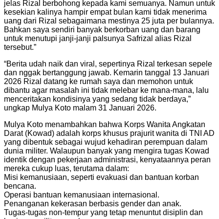
jelas Rizal berbohong kepada kami semuanya. Namun untuk
kesekian kalinya hampir empat bulan kami tidak menerima
uang dari Rizal sebagaimana mestinya 25 juta per bulannya.
Bahkan saya sendiri banyak berkorban uang dan barang
untuk menutupi janji-janji palsunya Safrizal alias Rizal
tersebut.”
“Berita udah naik dan viral, sepertinya Rizal terkesan sepele
dan nggak bertanggung jawab. Kemarin tanggal 13 Januari
2026 Rizal datang ke rumah saya dan memohon untuk
dibantu agar masalah ini tidak melebar ke mana-mana, lalu
menceritakan kondisinya yang sedang tidak berdaya,”
ungkap Mulya Koto malam 31 Januari 2026.
Mulya Koto menambahkan bahwa Korps Wanita Angkatan
Darat (Kowad) adalah korps khusus prajurit wanita di TNI AD
yang dibentuk sebagai wujud kehadiran perempuan dalam
dunia militer. Walaupun banyak yang mengira tugas Kowad
identik dengan pekerjaan administrasi, kenyataannya peran
mereka cukup luas, terutama dalam:
Misi kemanusiaan, seperti evakuasi dan bantuan korban
bencana.
Operasi bantuan kemanusiaan internasional.
Penanganan kekerasan berbasis gender dan anak.
Tugas-tugas non-tempur yang tetap menuntut disiplin dan