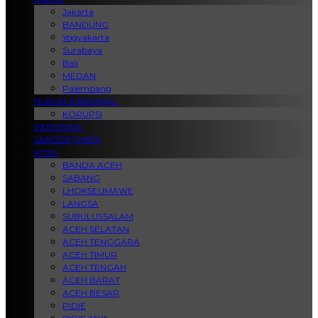
Jakarta
BANDUNG
Yogyakarta
Surabaya
Bali
MEDAN
Palembang
HUKUM & KRIMINAL
KORUPSI
PERISTIWA
JABODETABEK
ACEH
BANDA ACEH
SABANG
LHOKSEUMAWE
LANGSA
SUBULUSSALAM
ACEH SELATAN
ACEH TENGGARA
ACEH TIMUR
ACEH TENGAH
ACEH BARAT
ACEH BESAR
PIDIE