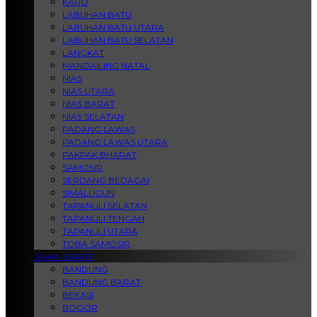
KARO
LABUHAN BATU
LABUHAN BATU UTARA
LABUHAN BATU SELATAN
LANGKAT
MANDAILING NATAL
NIAS
NIAS UTARA
NIAS BARAT
NIAS SELATAN
PADANG LAWAS
PADANG LAWAS UTARA
PAKPAK BHARAT
SAMOSIR
SERDANG BEDAGAI
SIMALUGUN
TAPANULI SELATAN
TAPANULI TENGAH
TAPANULI UTARA
TOBA SAMOSIR
JAWA BARAT
BANDUNG
BANDUNG BARAT
BEKASI
BOGOR