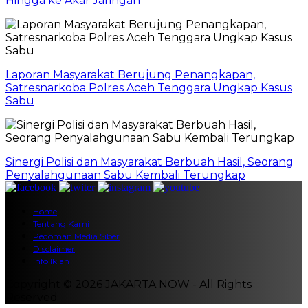
Hingga ke Akar Jaringan
Laporan Masyarakat Berujung Penangkapan,
Satresnarkoba Polres Aceh Tenggara Ungkap Kasus
Sabu
Sinergi Polisi dan Masyarakat Berbuah Hasil, Seorang
Penyalahgunaan Sabu Kembali Terungkap
Home
Tentang Kami
Pedoman Media Siber
Disclaimer
Info Iklan
Copyright © 2026 JAKARTA NOW - All Rights
Reserved