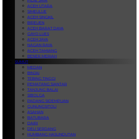
PIDIE JAYA
ACEH UTARA
SIMEULUE
ACEH SINGKIL
BIREUEN
ACEH BARAT DAYA
GAYO LUES
ACEH JAYA
NAGAN RAYA
ACEH TAMIANG
BENER MERIAH
SUMUT
MEDAN
BINJAI
TEBING TINGGI
PEMATANG SIANTAR
TANJUNG BALAI
SIBOLGA
PADANG SIDEMPUAN
GUNUNGSITOLI
ASAHAN
BATUBARA
DAIRI
DELI SERDANG
HUMBANG HASUNDUTAN