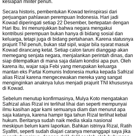
kesiapan militer penuh.
Secara historis, pembentukan Kowad terinspirasi dari
perjuangan pahlawan perempuan Indonesia. Hari jadi
Kowad diperingati setiap 22 Desember, bertepatan dengan
Hari Ibu. Ini menunjukkan bahwa negara mengakui
kontribusi perempuan bukan hanya di bidang sosial dan
keluarga, tetapi juga di bidang pertahanan. Karena statusnya
prajurit TNI penuh, bukan staf sipil, wajar bila syarat masuk
Kowad dirancang ketat. Setiap calon taruni dianggap akan
memegang senjata negara, menjalankan perintah dinas, dan
siap ditempatkan di mana saja dalam kondisi apa pun. Oleh
karena itu, wajar saja Febi yang merupakan keluarga
mantan eks Partai Komunis Indonesia murka kepada Safrizal
alias Rizal karena mengecewakan mereka yang sangat
menginginkan anaknya lulus menjadi prajurit TNI khususnya
di Kowad.
Sebelum menutup konfirmasinya, Mulya Koto mengatakan
Safrizal alias Rizal ini terlihat lihai dan seperti mempunyai
ilmu kasihan agar kami semuanya diam dan menurut apa
saja katanya, karena hampir tiga tahun Rizal terlihat kebal
hukum. Beritanya sudah naik media skala nasional
meskipun belum kami laporkan. Bahkan istrinya Rizal, Ratih
Syafitri, seperti sudah diajari caranya menanggapi saya jika