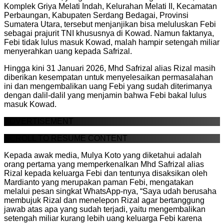
Komplek Griya Melati Indah, Kelurahan Melati II, Kecamatan
Perbaungan, Kabupaten Serdang Bedagai, Provinsi
Sumatera Utara, tersebut menjanjikan bisa meluluskan Febi
sebagai prajurit TNI khususnya di Kowad. Namun faktanya,
Febi tidak lulus masuk Kowad, malah hampir setengah miliar
menyerahkan uang kepada Safrizal.
Hingga kini 31 Januari 2026, Mhd Safrizal alias Rizal masih
diberikan kesempatan untuk menyelesaikan permasalahan
ini dan mengembalikan uang Febi yang sudah diterimanya
dengan dalil-dalil yang menjamin bahwa Febi bakal lulus
masuk Kowad.
ADVERTISEMENT
SCROLL TO RESUME CONTENT
Kepada awak media, Mulya Koto yang diketahui adalah
orang pertama yang memperkenalkan Mhd Safrizal alias
Rizal kepada keluarga Febi dan tentunya disaksikan oleh
Mardianto yang merupakan paman Febi, mengatakan
melalui pesan singkat WhatsApp-nya, “Saya udah berusaha
membujuk Rizal dan menelepon Rizal agar bertanggung
jawab atas apa yang sudah terjadi, yaitu mengembalikan
setengah miliar kurang lebih uang keluarga Febi karena