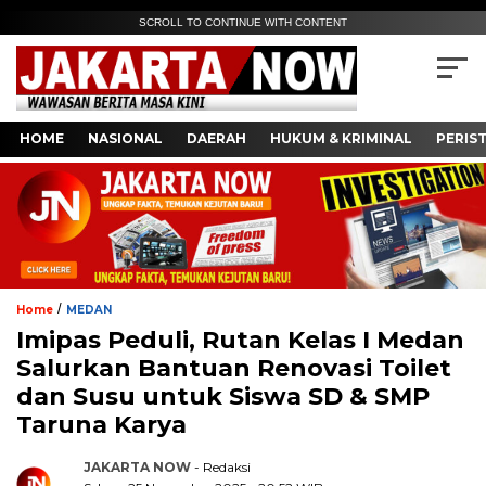
SCROLL TO CONTINUE WITH CONTENT
HOME
NASIONAL
DAERAH
HUKUM & KRIMINAL
PERIS
/
Home
MEDAN
Imipas Peduli, Rutan Kelas I Medan
Salurkan Bantuan Renovasi Toilet
dan Susu untuk Siswa SD & SMP
Taruna Karya
JAKARTA NOW
- Redaksi