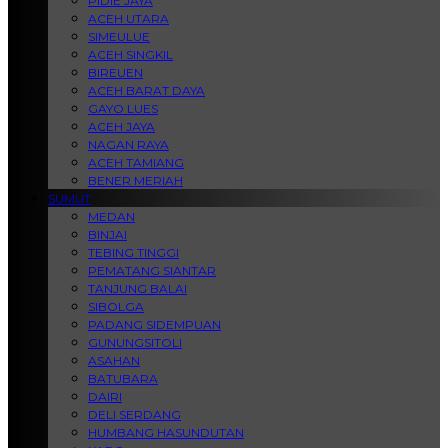
PIDIE JAYA
ACEH UTARA
SIMEULUE
ACEH SINGKIL
BIREUEN
ACEH BARAT DAYA
GAYO LUES
ACEH JAYA
NAGAN RAYA
ACEH TAMIANG
BENER MERIAH
SUMUT
MEDAN
BINJAI
TEBING TINGGI
PEMATANG SIANTAR
TANJUNG BALAI
SIBOLGA
PADANG SIDEMPUAN
GUNUNGSITOLI
ASAHAN
BATUBARA
DAIRI
DELI SERDANG
HUMBANG HASUNDUTAN