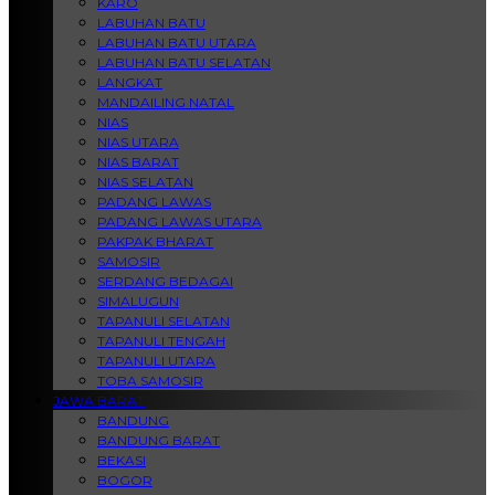
KARO
LABUHAN BATU
LABUHAN BATU UTARA
LABUHAN BATU SELATAN
LANGKAT
MANDAILING NATAL
NIAS
NIAS UTARA
NIAS BARAT
NIAS SELATAN
PADANG LAWAS
PADANG LAWAS UTARA
PAKPAK BHARAT
SAMOSIR
SERDANG BEDAGAI
SIMALUGUN
TAPANULI SELATAN
TAPANULI TENGAH
TAPANULI UTARA
TOBA SAMOSIR
JAWA BARAT
BANDUNG
BANDUNG BARAT
BEKASI
BOGOR