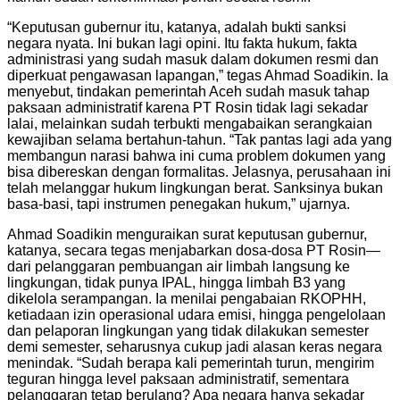
“Keputusan gubernur itu, katanya, adalah bukti sanksi
negara nyata. Ini bukan lagi opini. Itu fakta hukum, fakta
administrasi yang sudah masuk dalam dokumen resmi dan
diperkuat pengawasan lapangan,” tegas Ahmad Soadikin. Ia
menyebut, tindakan pemerintah Aceh sudah masuk tahap
paksaan administratif karena PT Rosin tidak lagi sekadar
lalai, melainkan sudah terbukti mengabaikan serangkaian
kewajiban selama bertahun-tahun. “Tak pantas lagi ada yang
membangun narasi bahwa ini cuma problem dokumen yang
bisa dibereskan dengan formalitas. Jelasnya, perusahaan ini
telah melanggar hukum lingkungan berat. Sanksinya bukan
basa-basi, tapi instrumen penegakan hukum,” ujarnya.
Ahmad Soadikin menguraikan surat keputusan gubernur,
katanya, secara tegas menjabarkan dosa-dosa PT Rosin—
dari pelanggaran pembuangan air limbah langsung ke
lingkungan, tidak punya IPAL, hingga limbah B3 yang
dikelola serampangan. Ia menilai pengabaian RKOPHH,
ketiadaan izin operasional udara emisi, hingga pengelolaan
dan pelaporan lingkungan yang tidak dilakukan semester
demi semester, seharusnya cukup jadi alasan keras negara
menindak. “Sudah berapa kali pemerintah turun, mengirim
teguran hingga level paksaan administratif, sementara
pelanggaran tetap berulang? Apa negara hanya sekadar