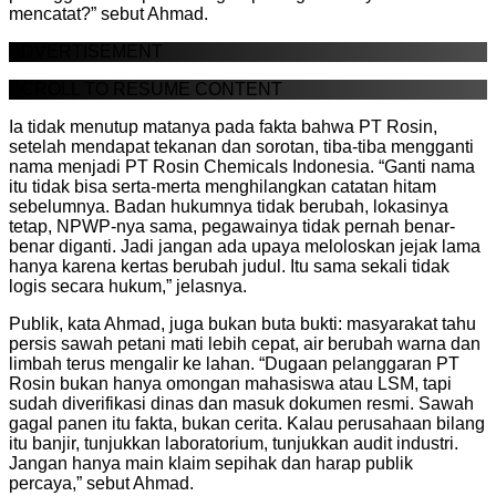
mencatat?” sebut Ahmad.
ADVERTISEMENT
SCROLL TO RESUME CONTENT
Ia tidak menutup matanya pada fakta bahwa PT Rosin,
setelah mendapat tekanan dan sorotan, tiba-tiba mengganti
nama menjadi PT Rosin Chemicals Indonesia. “Ganti nama
itu tidak bisa serta-merta menghilangkan catatan hitam
sebelumnya. Badan hukumnya tidak berubah, lokasinya
tetap, NPWP-nya sama, pegawainya tidak pernah benar-
benar diganti. Jadi jangan ada upaya meloloskan jejak lama
hanya karena kertas berubah judul. Itu sama sekali tidak
logis secara hukum,” jelasnya.
Publik, kata Ahmad, juga bukan buta bukti: masyarakat tahu
persis sawah petani mati lebih cepat, air berubah warna dan
limbah terus mengalir ke lahan. “Dugaan pelanggaran PT
Rosin bukan hanya omongan mahasiswa atau LSM, tapi
sudah diverifikasi dinas dan masuk dokumen resmi. Sawah
gagal panen itu fakta, bukan cerita. Kalau perusahaan bilang
itu banjir, tunjukkan laboratorium, tunjukkan audit industri.
Jangan hanya main klaim sepihak dan harap publik
percaya,” sebut Ahmad.