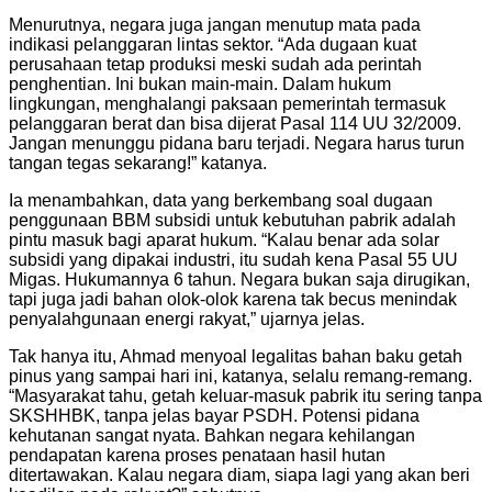
Menurutnya, negara juga jangan menutup mata pada
indikasi pelanggaran lintas sektor. “Ada dugaan kuat
perusahaan tetap produksi meski sudah ada perintah
penghentian. Ini bukan main-main. Dalam hukum
lingkungan, menghalangi paksaan pemerintah termasuk
pelanggaran berat dan bisa dijerat Pasal 114 UU 32/2009.
Jangan menunggu pidana baru terjadi. Negara harus turun
tangan tegas sekarang!” katanya.
Ia menambahkan, data yang berkembang soal dugaan
penggunaan BBM subsidi untuk kebutuhan pabrik adalah
pintu masuk bagi aparat hukum. “Kalau benar ada solar
subsidi yang dipakai industri, itu sudah kena Pasal 55 UU
Migas. Hukumannya 6 tahun. Negara bukan saja dirugikan,
tapi juga jadi bahan olok-olok karena tak becus menindak
penyalahgunaan energi rakyat,” ujarnya jelas.
Tak hanya itu, Ahmad menyoal legalitas bahan baku getah
pinus yang sampai hari ini, katanya, selalu remang-remang.
“Masyarakat tahu, getah keluar-masuk pabrik itu sering tanpa
SKSHHBK, tanpa jelas bayar PSDH. Potensi pidana
kehutanan sangat nyata. Bahkan negara kehilangan
pendapatan karena proses penataan hasil hutan
ditertawakan. Kalau negara diam, siapa lagi yang akan beri