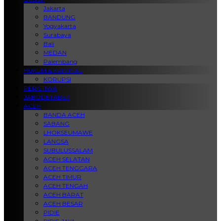
Jakarta
BANDUNG
Yogyakarta
Surabaya
Bali
MEDAN
Palembang
HUKUM & KRIMINAL
KORUPSI
PERISTIWA
JABODETABEK
ACEH
BANDA ACEH
SABANG
LHOKSEUMAWE
LANGSA
SUBULUSSALAM
ACEH SELATAN
ACEH TENGGARA
ACEH TIMUR
ACEH TENGAH
ACEH BARAT
ACEH BESAR
PIDIE