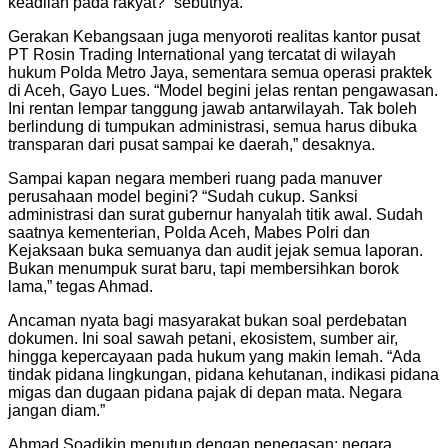
keadilan pada rakyat?” sebutnya.
Gerakan Kebangsaan juga menyoroti realitas kantor pusat
PT Rosin Trading International yang tercatat di wilayah
hukum Polda Metro Jaya, sementara semua operasi praktek
di Aceh, Gayo Lues. “Model begini jelas rentan pengawasan.
Ini rentan lempar tanggung jawab antarwilayah. Tak boleh
berlindung di tumpukan administrasi, semua harus dibuka
transparan dari pusat sampai ke daerah,” desaknya.
Sampai kapan negara memberi ruang pada manuver
perusahaan model begini? “Sudah cukup. Sanksi
administrasi dan surat gubernur hanyalah titik awal. Sudah
saatnya kementerian, Polda Aceh, Mabes Polri dan
Kejaksaan buka semuanya dan audit jejak semua laporan.
Bukan menumpuk surat baru, tapi membersihkan borok
lama,” tegas Ahmad.
Ancaman nyata bagi masyarakat bukan soal perdebatan
dokumen. Ini soal sawah petani, ekosistem, sumber air,
hingga kepercayaan pada hukum yang makin lemah. “Ada
tindak pidana lingkungan, pidana kehutanan, indikasi pidana
migas dan dugaan pidana pajak di depan mata. Negara
jangan diam.”
Ahmad Soadikin menutup dengan penegasan: negara,