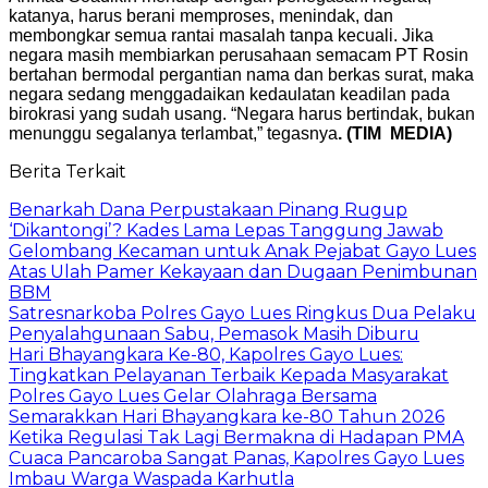
katanya, harus berani memproses, menindak, dan
membongkar semua rantai masalah tanpa kecuali. Jika
negara masih membiarkan perusahaan semacam PT Rosin
bertahan bermodal pergantian nama dan berkas surat, maka
negara sedang menggadaikan kedaulatan keadilan pada
birokrasi yang sudah usang. “Negara harus bertindak, bukan
menunggu segalanya terlambat,” tegasnya
. (TIM MEDIA)
Berita Terkait
Benarkah Dana Perpustakaan Pinang Rugup
‘Dikantongi’? Kades Lama Lepas Tanggung Jawab
Gelombang Kecaman untuk Anak Pejabat Gayo Lues
Atas Ulah Pamer Kekayaan dan Dugaan Penimbunan
BBM
Satresnarkoba Polres Gayo Lues Ringkus Dua Pelaku
Penyalahgunaan Sabu, Pemasok Masih Diburu
Hari Bhayangkara Ke-80, Kapolres Gayo Lues:
Tingkatkan Pelayanan Terbaik Kepada Masyarakat
Polres Gayo Lues Gelar Olahraga Bersama
Semarakkan Hari Bhayangkara ke-80 Tahun 2026
Ketika Regulasi Tak Lagi Bermakna di Hadapan PMA
Cuaca Pancaroba Sangat Panas, Kapolres Gayo Lues
Imbau Warga Waspada Karhutla