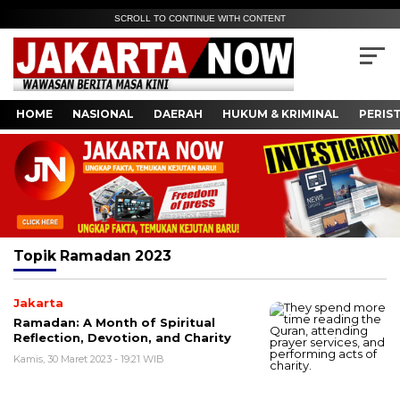
SCROLL TO CONTINUE WITH CONTENT
HOME
NASIONAL
DAERAH
HUKUM & KRIMINAL
PERIS
Topik
Ramadan 2023
Jakarta
Ramadan: A Month of Spiritual
Reflection, Devotion, and Charity
Kamis, 30 Maret 2023 - 19:21 WIB