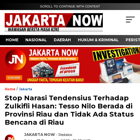
SCROLL TO CONTINUE WITH CONTENT
HOME
NASIONAL
DAERAH
HUKUM & KRIMINAL
PERIS
/
Home
Jakarta
Stop Narasi Tendensius Terhadap
Zulkifli Hasan: Tesso Nilo Berada di
Provinsi Riau dan Tidak Ada Status
Bencana di Riau
JAKARTA NOW
- Redaksi