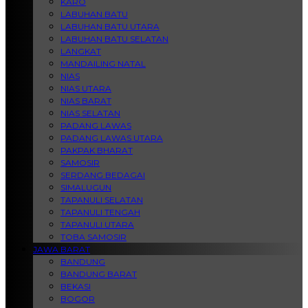
KARO
LABUHAN BATU
LABUHAN BATU UTARA
LABUHAN BATU SELATAN
LANGKAT
MANDAILING NATAL
NIAS
NIAS UTARA
NIAS BARAT
NIAS SELATAN
PADANG LAWAS
PADANG LAWAS UTARA
PAKPAK BHARAT
SAMOSIR
SERDANG BEDAGAI
SIMALUGUN
TAPANULI SELATAN
TAPANULI TENGAH
TAPANULI UTARA
TOBA SAMOSIR
JAWA BARAT
BANDUNG
BANDUNG BARAT
BEKASI
BOGOR