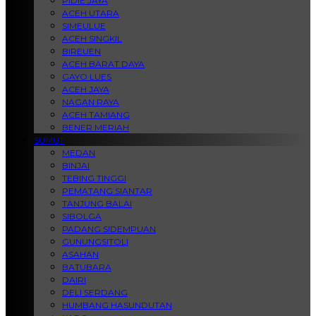
PIDIE JAYA
ACEH UTARA
SIMEULUE
ACEH SINGKIL
BIREUEN
ACEH BARAT DAYA
GAYO LUES
ACEH JAYA
NAGAN RAYA
ACEH TAMIANG
BENER MERIAH
SUMUT
MEDAN
BINJAI
TEBING TINGGI
PEMATANG SIANTAR
TANJUNG BALAI
SIBOLGA
PADANG SIDEMPUAN
GUNUNGSITOLI
ASAHAN
BATUBARA
DAIRI
DELI SERDANG
HUMBANG HASUNDUTAN