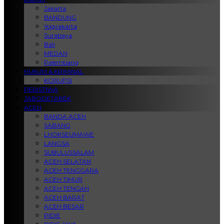
Jakarta
BANDUNG
Yogyakarta
Surabaya
Bali
MEDAN
Palembang
HUKUM & KRIMINAL
KORUPSI
PERISTIWA
JABODETABEK
ACEH
BANDA ACEH
SABANG
LHOKSEUMAWE
LANGSA
SUBULUSSALAM
ACEH SELATAN
ACEH TENGGARA
ACEH TIMUR
ACEH TENGAH
ACEH BARAT
ACEH BESAR
PIDIE