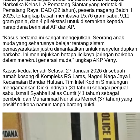
Narkotika Kelas II-A Pematang Siantar yang terletak di
Pematang Raya. DAD (22 tahun), peserta magang Batch II
2025, tertangkap basah membawa 15,76 gram sabu, 9,11
gram ganja, dan 4 pil ekstasi untuk diserahkan kepada
narapidana berinisial AF dan AP.
“Kasus pertama ini sangat mengejutkan. Seorang anak
muda yang seharusnya belajar tentang sistem
pemasyarakatan justru dimanfaatkan untuk menyelundupkan
narkoba. Ini menunjukkan betapa liciknya jaringan narkoba
dalam merekrut generasi muda,” ungkap AKP Verry.
Kasus kedua terjadi Selasa, 27 Januari 2026 di sebuah
rumah kosong di Kompleks RS Laras, Nagori Naga Jaya I,
Kecamatan Bandar Huluan. Tim Intel Kodim Simalungun
mengamankan Dicki Indriyan (31 tahun) sebagai penjual
sabu, Ismail Syahbali alias Cuntit (41 tahun) sebagai
pembeli, dan Muhammad Nur alias Memet (37 tahun) yang
positif narkoba namun tanpa barang bukti.