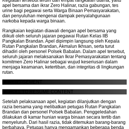
Kegiatan tersebut terdiri dari empat rangkaian utama, yaitu
apel bersama dan ikrar Zero Halinar, razia gabungan, tes
urine bagi pegawai serta Warga Binaan Pemasyarakatan,
dan penyuluhan mengenai dampak penyalahgunaan
narkoba kepada warga binaan.
Rangkaian kegiatan diawali dengan apel bersama yang
diikuti oleh seluruh jajaran pegawai Rutan Kelas IIB
Pangkalan Brandan. Apel dipimpin langsung oleh Kepala
Rutan Pangkalan Brandan, Akmalun Ikhsan, serta turut
dihadiri oleh personel Polsek Babalan. Dalam apel tersebut,
seluruh jajaran melaksanakan Ikrar Pemasyarakatan tentang
komitmen Zero Halinar sebagai wujud keseriusan dalam
menjaga keamanan, ketertiban, dan integritas di lingkungan
rutan.
ADVERTISEMENT
SCROLL TO RESUME CONTENT
Setelah pelaksanaan apel, kegiatan dilanjutkan dengan
razia bersama yang melibatkan petugas Rutan Pangkalan
Brandan dan personel Polsek Babalan. Penggeledahan
dilakukan di kamar hunian warga binaan secara tertib dan
menyeluruh. Dari hasil razia, tidak ditemukan barang-barang
berbahaya. Petugas hanya mengamankan beberapa benda