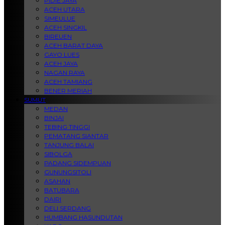
PIDIE JAYA
ACEH UTARA
SIMEULUE
ACEH SINGKIL
BIREUEN
ACEH BARAT DAYA
GAYO LUES
ACEH JAYA
NAGAN RAYA
ACEH TAMIANG
BENER MERIAH
SUMUT
MEDAN
BINJAI
TEBING TINGGI
PEMATANG SIANTAR
TANJUNG BALAI
SIBOLGA
PADANG SIDEMPUAN
GUNUNGSITOLI
ASAHAN
BATUBARA
DAIRI
DELI SERDANG
HUMBANG HASUNDUTAN