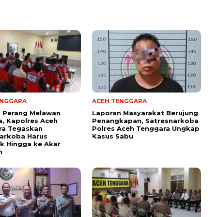
ENGGARA
ACEH TENGGARA
t Perang Melawan
Laporan Masyarakat Berujung
, Kapolres Aceh
Penangkapan, Satresnarkoba
ra Tegaskan
Polres Aceh Tenggara Ungkap
arkoba Harus
Kasus Sabu
k Hingga ke Akar
n