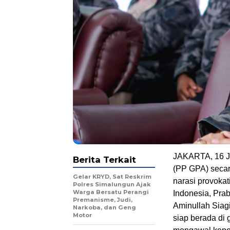
JAKARTA, 16 J
Berita Terkait
(PP GPA) secar
Gelar KRYD, Sat Reskrim
narasi provokat
Polres Simalungun Ajak
Warga Bersatu Perangi
Indonesia, Pra
Premanisme, Judi,
Aminullah Siag
Narkoba, dan Geng
Motor
siap berada di 