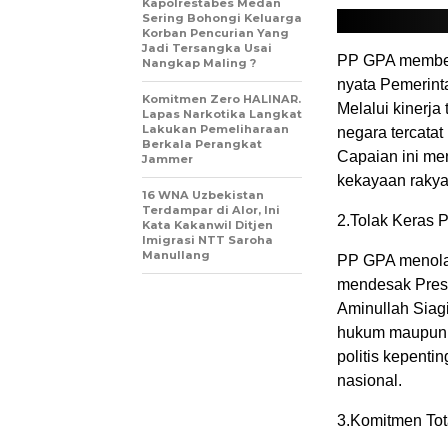
Kapolrestabes Medan
Sering Bohongi Keluarga
Korban Pencurian Yang
Jadi Tersangka Usai
PP GPA memberi
Nangkap Maling ?
nyata Pemerint
Komitmen Zero HALINAR.
Melalui kinerj
Lapas Narkotika Langkat
Lakukan Pemeliharaan
negara tercatat
Berkala Perangkat
Capaian ini me
Jammer
kekayaan rakya
16 WNA Uzbekistan
Terdampar di Alor, Ini
2.Tolak Keras 
Kata Kakanwil Ditjen
Imigrasi NTT Saroha
Manullang
PP GPA menolak
mendesak Presi
Aminullah Siagi
hukum maupun i
politis kepenti
nasional.
3.Komitmen To