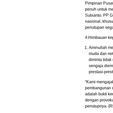
Pimpinan Pusa
penuh untuk me
Subianto. PP G
nasional, khus
penutupan sega
4.Himbauan ke
Aminullah me
muda dan neti
diminta tidak
sengaja diem
prestasi-pres
“Kami mengajak
pembangunan dan
adalah bukti ke
dengan provokas
penutupnya. (