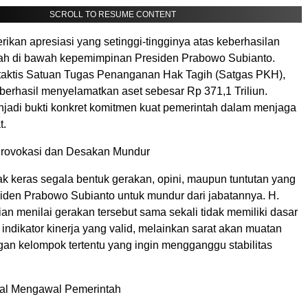
SCROLL TO RESUME CONTENT
kan apresiasi yang setinggi-tingginya atas keberhasilan
ah di bawah kepemimpinan Presiden Prabowo Subianto.
a taktis Satuan Tugas Penanganan Hak Tagih (Satgas PKH),
 berhasil menyelamatkan aset sebesar Rp 371,1 Triliun.
njadi bukti konkret komitmen kuat pemerintah dalam menjaga
t.
Provokasi dan Desakan Mundur
 keras segala bentuk gerakan, opini, maupun tuntutan yang
den Prabowo Subianto untuk mundur dari jabatannya. H.
an menilai gerakan tersebut sama sekali tidak memiliki dasar
ndikator kinerja yang valid, melainkan sarat akan muatan
ngan kelompok tertentu yang ingin mengganggu stabilitas
tal Mengawal Pemerintah