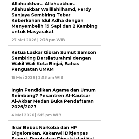
Allahuakbar… Allahuakbar…
Allahuakbar Walillahilhamd, Ferdy
Sanjaya Sembiring Tebar
Keberkahan Idul Adha dengan
Menyembelih 19 Sapi dan 2 Kambing
untuk Masyarakat
27 Mei 2026 | 2:38 pm WIB
Ketua Laskar Gibran Sumut Samson
Sembiring Bersilaturahmi dengan
Wakil Wali Kota Binjai, Bahas
Penguatan UMKM
15 Mei 2026 | 2:03 am WIB
Ingin Pendidikan Agama dan Umum
Seimbang? Pesantren Al-Kautsar
Al-Akbar Medan Buka Pendaftaran
2026/2027
4 Mei 2026 | 6:15 pm WIB
Ikrar Bebas Narkoba dan HP
Digelorakan, Kakanwil Ditjenpas
Sumut: Perubahan Dimulai dari Hal