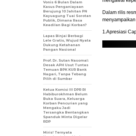
mengawal kepe
Vonis 6 Bulan Dalam
Kasus Penganiayaan
Berujung 10 Jahitan PN
Dalam rilis res
Kayuagung Tuai Sorotan
menyampaikan e
Publik, Dimana Rasa
Keadilan Bagi Korban?
1.Apresiasi Ca
Lapas Binjai Berbagi
Lele Gratis, Wujud Nyata
Dukung Ketahanan
Pangan Nasional
Prof. Dr. Sutan Nasomal:
Desak APH Usut Tuntas
Temuan BPK KUR Bank
Nagari, Tanpa Tebang
Pilih di Sumbar
Ketua Komisi III DPR RI
Habiburokhman Belum
Buka Suara, Keluarga
Korban Pencurian yang
Mengaku Jadi
Tersangka Bentangkan
Spanduk Minta Digelar
RDP
Miris! Ternyata