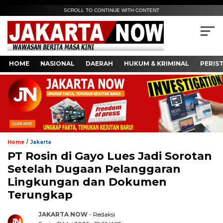
SCROLL TO CONTINUE WITH CONTENT
HOME
NASIONAL
DAERAH
HUKUM & KRIMINAL
PERIS
/
Home
Jakarta
PT Rosin di Gayo Lues Jadi Sorotan
Setelah Dugaan Pelanggaran
Lingkungan dan Dokumen
Terungkap
JAKARTA NOW
- Redaksi