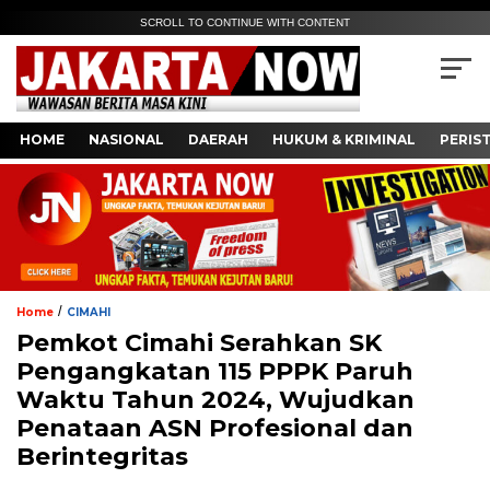
SCROLL TO CONTINUE WITH CONTENT
HOME
NASIONAL
DAERAH
HUKUM & KRIMINAL
PERIS
/
Home
CIMAHI
Pemkot Cimahi Serahkan SK
Pengangkatan 115 PPPK Paruh
Waktu Tahun 2024, Wujudkan
Penataan ASN Profesional dan
Berintegritas