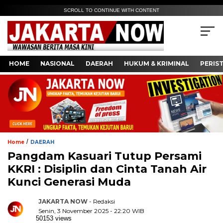
SCROLL TO CONTINUE WITH CONTENT
HOME
NASIONAL
DAERAH
HUKUM & KRIMINAL
PERIS
/
Home
DAERAH
Pangdam Kasuari Tutup Persami
KKRI : Disiplin dan Cinta Tanah Air
Kunci Generasi Muda
JAKARTA NOW
- Redaksi
Senin, 3 November 2025 - 22:20 WIB
50153 views