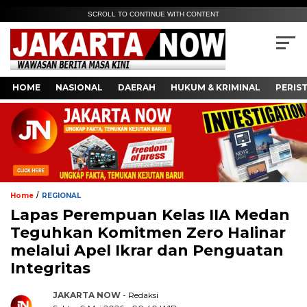
SCROLL TO CONTINUE WITH CONTENT
HOME
NASIONAL
DAERAH
HUKUM & KRIMINAL
PERIS
/
Home
REGIONAL
Lapas Perempuan Kelas IIA Medan
Teguhkan Komitmen Zero Halinar
melalui Apel Ikrar dan Penguatan
Integritas
JAKARTA NOW
- Redaksi