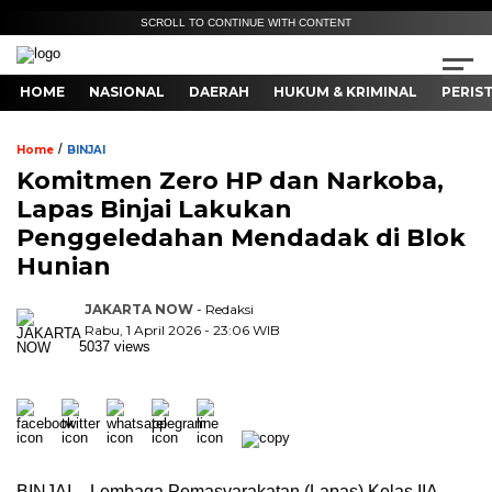
SCROLL TO CONTINUE WITH CONTENT
HOME
NASIONAL
DAERAH
HUKUM & KRIMINAL
PERIS
/
Home
BINJAI
Komitmen Zero HP dan Narkoba,
Lapas Binjai Lakukan
Penggeledahan Mendadak di Blok
Hunian
JAKARTA NOW
- Redaksi
Rabu, 1 April 2026 - 23:06 WIB
5037 views
BINJAI – Lembaga Pemasyarakatan (Lapas) Kelas IIA